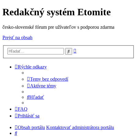
Redakčný systém Etomite
česko-slovenské fórum pre užívateľov s podporou zdarma
Prejsť na obsah
Rozšírené
Hľadať
vyhľadávanie
Rýchle odkazy
Temy bez odpovedí
Aktívne témy
Hľadať
FAQ
Prihlásiť sa
Obsah portálu
Kontaktovať administrátora portálu
Hľadať