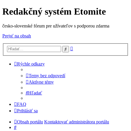
Redakčný systém Etomite
česko-slovenské fórum pre užívateľov s podporou zdarma
Prejsť na obsah
Rozšírené
Hľadať
vyhľadávanie
Rýchle odkazy
Temy bez odpovedí
Aktívne témy
Hľadať
FAQ
Prihlásiť sa
Obsah portálu
Kontaktovať administrátora portálu
Hľadať