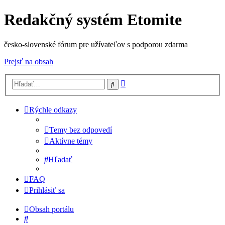
Redakčný systém Etomite
česko-slovenské fórum pre užívateľov s podporou zdarma
Prejsť na obsah
Rozšírené
Hľadať
vyhľadávanie
Rýchle odkazy
Temy bez odpovedí
Aktívne témy
Hľadať
FAQ
Prihlásiť sa
Obsah portálu
Hľadať