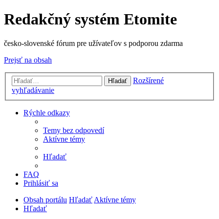
Redakčný systém Etomite
česko-slovenské fórum pre užívateľov s podporou zdarma
Prejsť na obsah
Rozšírené
Hľadať
vyhľadávanie
Rýchle odkazy
Temy bez odpovedí
Aktívne témy
Hľadať
FAQ
Prihlásiť sa
Obsah portálu
Hľadať
Aktívne témy
Hľadať