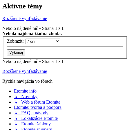
Aktívne témy
Rozšírené vyhľadávanie
Nebolo nájdené nič • Strana
1
z
1
Nebola nájdená žiadna zhoda.
Zobraziť:
Nebolo nájdené nič • Strana
1
z
1
Rozšírené vyhľadávanie
Rýchla navigácia vo fórach
Etomite info
↳ Novinky
↳ Web a fórum Etomite
Etomite: tvorba a podpora
↳ FAQ a návody
↳ Lokalizácie Etomite
↳ Etomite šablóny
↳ Etomite snippety