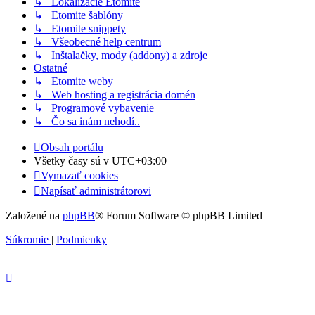
↳ Lokalizácie Etomite
↳ Etomite šablóny
↳ Etomite snippety
↳ Všeobecné help centrum
↳ Inštalačky, mody (addony) a zdroje
Ostatné
↳ Etomite weby
↳ Web hosting a registrácia domén
↳ Programové vybavenie
↳ Čo sa inám nehodí..
Obsah portálu
Všetky časy sú v
UTC+03:00
Vymazať cookies
Napísať administrátorovi
Založené na
phpBB
® Forum Software © phpBB Limited
Súkromie
|
Podmienky