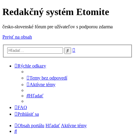
Redakčný systém Etomite
česko-slovenské fórum pre užívateľov s podporou zdarma
Prejsť na obsah
Rozšírené
Hľadať
vyhľadávanie
Rýchle odkazy
Temy bez odpovedí
Aktívne témy
Hľadať
FAQ
Prihlásiť sa
Obsah portálu
Hľadať
Aktívne témy
Hľadať