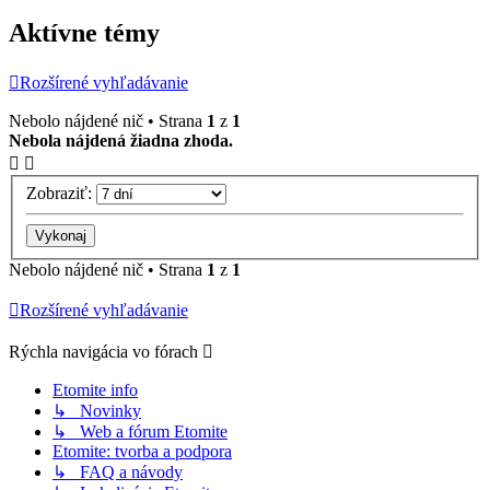
Aktívne témy
Rozšírené vyhľadávanie
Nebolo nájdené nič • Strana
1
z
1
Nebola nájdená žiadna zhoda.
Zobraziť:
Nebolo nájdené nič • Strana
1
z
1
Rozšírené vyhľadávanie
Rýchla navigácia vo fórach
Etomite info
↳ Novinky
↳ Web a fórum Etomite
Etomite: tvorba a podpora
↳ FAQ a návody