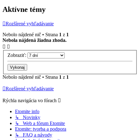
Aktívne témy
Rozšírené vyhľadávanie
Nebolo nájdené nič • Strana
1
z
1
Nebola nájdená žiadna zhoda.
Zobraziť:
Nebolo nájdené nič • Strana
1
z
1
Rozšírené vyhľadávanie
Rýchla navigácia vo fórach
Etomite info
↳ Novinky
↳ Web a fórum Etomite
Etomite: tvorba a podpora
↳ FAQ a návody