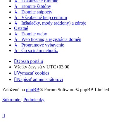
↳ Lokalizácie Etomite
↳ Etomite šablóny
↳ Etomite snippety
↳ Všeobecné help centrum
↳ Inštalačky, mody (addony) a zdroje
Ostatné
↳ Etomite weby
↳ Web hosting a registrácia domén
↳ Programové vybavenie
↳ Čo sa inám nehodí..
Obsah portálu
Všetky časy sú v
UTC+03:00
Vymazať cookies
Napísať administrátorovi
Založené na
phpBB
® Forum Software © phpBB Limited
Súkromie
|
Podmienky