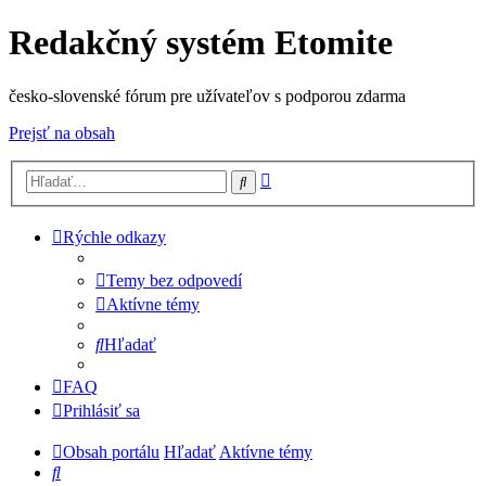
Redakčný systém Etomite
česko-slovenské fórum pre užívateľov s podporou zdarma
Prejsť na obsah
Rozšírené
Hľadať
vyhľadávanie
Rýchle odkazy
Temy bez odpovedí
Aktívne témy
Hľadať
FAQ
Prihlásiť sa
Obsah portálu
Hľadať
Aktívne témy
Hľadať