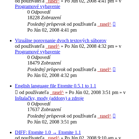
od používateľa
_rasel^
»
Po Jún 02, 2008 4:41 pm
» v
Programové vybavenie
0
Odpovedí
18228
Zobrazení
Posledný príspevok
od používateľa
_rasel^
Po Jún 02, 2008 4:41 pm
Vizuálne porovnanie dvoch textových súborov
od používateľa
_rasel^
»
Po Jún 02, 2008 4:32 pm
» v
Programové vybavenie
0
Odpovedí
18479
Zobrazení
Posledný príspevok
od používateľa
_rasel^
Po Jún 02, 2008 4:32 pm
English language file Etomite 0.5.1 to 1.1
od používateľa
_rasel^
»
Po Jún 02, 2008 3:51 pm
» v
Inštalačky, mody (addony) a zdroje
0
Odpovedí
17637
Zobrazení
Posledný príspevok
od používateľa
_rasel^
Po Jún 02, 2008 3:51 pm
DIFF: Etomite 1.0 → Etomite 1.1
od používateľa
_rasel^
»
Po Jún 02, 2008 9:10 am
» v