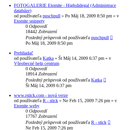
FOTOGALERIE Etomite - Highslidegal (Administrace
databáze)
od používateľa
puschpull
»
Po Máj 18, 2009 8:50 pm
» v
Etomite snippety
0
Odpovedí
18442
Zobrazení
Posledný príspevok
od používateľa
puschpull
Po Máj 18, 2009 8:50 pm
Prehliadač
od používateľa
Katka
»
Št Máj 14, 2009 6:37 pm
» v
Všeobecné help centrum
0
Odpovedí
18914
Zobrazení
Posledný príspevok
od používateľa
Katka
Št Máj 14, 2009 6:37 pm
www.rstick.com - nová verze
od používateľa
R - stick
»
Ne Feb 15, 2009 7:26 pm
» v
Etomite weby
0
Odpovedí
17767
Zobrazení
Posledný príspevok
od používateľa
R - stick
Ne Feb 15, 2009 7:26 pm