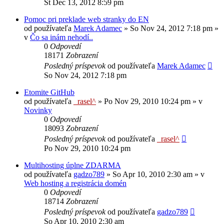
Št Dec 13, 2012 8:59 pm
Pomoc pri preklade web stranky do EN
od používateľa
Marek Adamec
»
So Nov 24, 2012 7:18 pm
»
v
Čo sa inám nehodí..
0
Odpovedí
18171
Zobrazení
Posledný príspevok
od používateľa
Marek Adamec
So Nov 24, 2012 7:18 pm
Etomite GitHub
od používateľa
_rasel^
»
Po Nov 29, 2010 10:24 pm
» v
Novinky
0
Odpovedí
18093
Zobrazení
Posledný príspevok
od používateľa
_rasel^
Po Nov 29, 2010 10:24 pm
Multihosting úplne ZDARMA
od používateľa
gadzo789
»
So Apr 10, 2010 2:30 am
» v
Web hosting a registrácia domén
0
Odpovedí
18714
Zobrazení
Posledný príspevok
od používateľa
gadzo789
So Apr 10, 2010 2:30 am