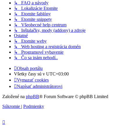
↳ FAQ a návody
↳ Lokalizácie Etomite
↳ Etomite šablóny
↳ Etomite snippety
↳ Všeobecné help centrum
↳ Inštalačky, mody (addony) a zdroje
Ostatné
↳ Etomite weby
↳ Web hosting a registrácia domén
↳ Programové vybavenie
↳ Čo sa inám nehodí..
Obsah portálu
Všetky časy sú v
UTC+03:00
Vymazať cookies
Napísať administrátorovi
Založené na
phpBB
® Forum Software © phpBB Limited
Súkromie
|
Podmienky