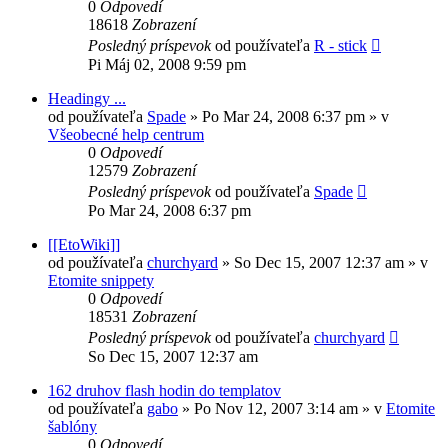
0
Odpovedí
18618
Zobrazení
Posledný príspevok
od používateľa
R - stick
Pi Máj 02, 2008 9:59 pm
Headingy ...
od používateľa
Spade
»
Po Mar 24, 2008 6:37 pm
» v
Všeobecné help centrum
0
Odpovedí
12579
Zobrazení
Posledný príspevok
od používateľa
Spade
Po Mar 24, 2008 6:37 pm
[[EtoWiki]]
od používateľa
churchyard
»
So Dec 15, 2007 12:37 am
» v
Etomite snippety
0
Odpovedí
18531
Zobrazení
Posledný príspevok
od používateľa
churchyard
So Dec 15, 2007 12:37 am
162 druhov flash hodin do templatov
od používateľa
gabo
»
Po Nov 12, 2007 3:14 am
» v
Etomite
šablóny
0
Odpovedí