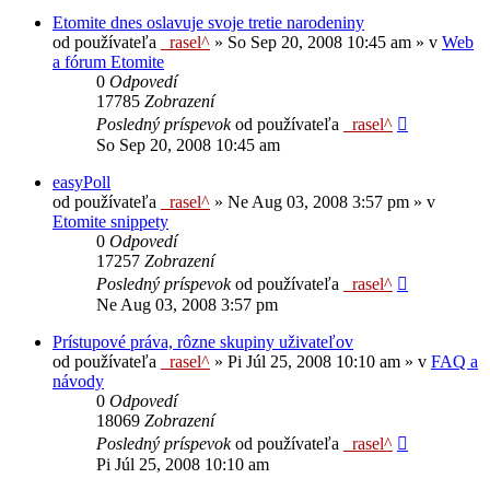
Etomite dnes oslavuje svoje tretie narodeniny
od používateľa
_rasel^
»
So Sep 20, 2008 10:45 am
» v
Web
a fórum Etomite
0
Odpovedí
17785
Zobrazení
Posledný príspevok
od používateľa
_rasel^
So Sep 20, 2008 10:45 am
easyPoll
od používateľa
_rasel^
»
Ne Aug 03, 2008 3:57 pm
» v
Etomite snippety
0
Odpovedí
17257
Zobrazení
Posledný príspevok
od používateľa
_rasel^
Ne Aug 03, 2008 3:57 pm
Prístupové práva, rôzne skupiny uživateľov
od používateľa
_rasel^
»
Pi Júl 25, 2008 10:10 am
» v
FAQ a
návody
0
Odpovedí
18069
Zobrazení
Posledný príspevok
od používateľa
_rasel^
Pi Júl 25, 2008 10:10 am