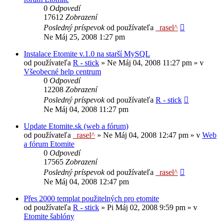
0
Odpovedí
17612
Zobrazení
Posledný príspevok
od používateľa
_rasel^
Ne Máj 25, 2008 1:27 pm
Instalace Etomite v.1.0 na starší MySQL
od používateľa
R - stick
»
Ne Máj 04, 2008 11:27 pm
» v
Všeobecné help centrum
0
Odpovedí
12208
Zobrazení
Posledný príspevok
od používateľa
R - stick
Ne Máj 04, 2008 11:27 pm
Update Etomite.sk (web a fórum)
od používateľa
_rasel^
»
Ne Máj 04, 2008 12:47 pm
» v
Web
a fórum Etomite
0
Odpovedí
17565
Zobrazení
Posledný príspevok
od používateľa
_rasel^
Ne Máj 04, 2008 12:47 pm
Přes 2000 templat použitelných pro etomite
od používateľa
R - stick
»
Pi Máj 02, 2008 9:59 pm
» v
Etomite šablóny