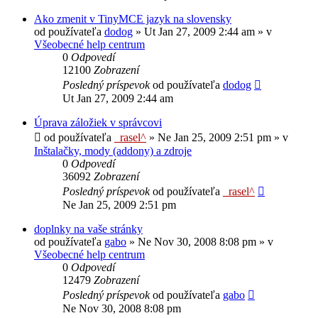
Ako zmenit v TinyMCE jazyk na slovensky
od používateľa
dodog
»
Ut Jan 27, 2009 2:44 am
» v
Všeobecné help centrum
0
Odpovedí
12100
Zobrazení
Posledný príspevok
od používateľa
dodog
Ut Jan 27, 2009 2:44 am
Úprava záložiek v správcovi
od používateľa
_rasel^
»
Ne Jan 25, 2009 2:51 pm
» v
Inštalačky, mody (addony) a zdroje
0
Odpovedí
36092
Zobrazení
Posledný príspevok
od používateľa
_rasel^
Ne Jan 25, 2009 2:51 pm
doplnky na vaše stránky
od používateľa
gabo
»
Ne Nov 30, 2008 8:08 pm
» v
Všeobecné help centrum
0
Odpovedí
12479
Zobrazení
Posledný príspevok
od používateľa
gabo
Ne Nov 30, 2008 8:08 pm