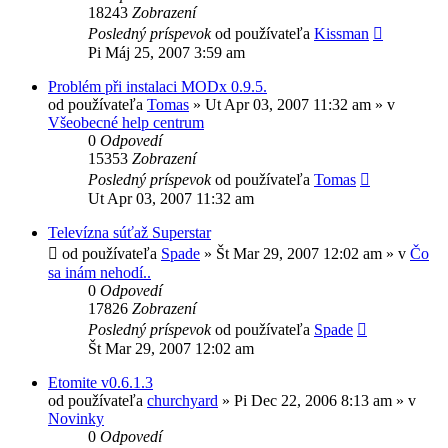
18243
Zobrazení
Posledný príspevok
od používateľa
Kissman
Pi Máj 25, 2007 3:59 am
Problém při instalaci MODx 0.9.5.
od používateľa
Tomas
»
Ut Apr 03, 2007 11:32 am
» v
Všeobecné help centrum
0
Odpovedí
15353
Zobrazení
Posledný príspevok
od používateľa
Tomas
Ut Apr 03, 2007 11:32 am
Televízna súťaž Superstar
od používateľa
Spade
»
Št Mar 29, 2007 12:02 am
» v
Čo
sa inám nehodí..
0
Odpovedí
17826
Zobrazení
Posledný príspevok
od používateľa
Spade
Št Mar 29, 2007 12:02 am
Etomite v0.6.1.3
od používateľa
churchyard
»
Pi Dec 22, 2006 8:13 am
» v
Novinky
0
Odpovedí