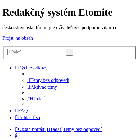
Redakčný systém Etomite
česko-slovenské fórum pre užívateľov s podporou zdarma
Prejsť na obsah
Rozšírené
Hľadať
vyhľadávanie
Rýchle odkazy
Temy bez odpovedí
Aktívne témy
Hľadať
FAQ
Prihlásiť sa
Obsah portálu
Hľadať
Temy bez odpovedí
Hľadať