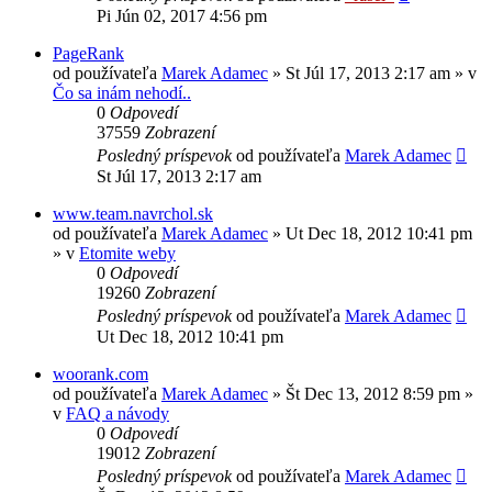
Pi Jún 02, 2017 4:56 pm
PageRank
od používateľa
Marek Adamec
»
St Júl 17, 2013 2:17 am
» v
Čo sa inám nehodí..
0
Odpovedí
37559
Zobrazení
Posledný príspevok
od používateľa
Marek Adamec
St Júl 17, 2013 2:17 am
www.team.navrchol.sk
od používateľa
Marek Adamec
»
Ut Dec 18, 2012 10:41 pm
» v
Etomite weby
0
Odpovedí
19260
Zobrazení
Posledný príspevok
od používateľa
Marek Adamec
Ut Dec 18, 2012 10:41 pm
woorank.com
od používateľa
Marek Adamec
»
Št Dec 13, 2012 8:59 pm
»
v
FAQ a návody
0
Odpovedí
19012
Zobrazení
Posledný príspevok
od používateľa
Marek Adamec