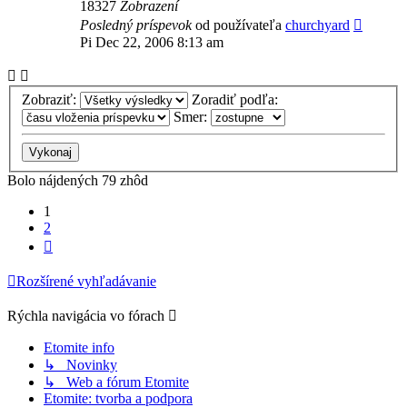
18327
Zobrazení
Posledný príspevok
od používateľa
churchyard
Pi Dec 22, 2006 8:13 am
Zobraziť:
Zoradiť podľa:
Smer:
Bolo nájdených 79 zhôd
1
2
Ďalšia
Rozšírené vyhľadávanie
Rýchla navigácia vo fórach
Etomite info
↳ Novinky
↳ Web a fórum Etomite
Etomite: tvorba a podpora