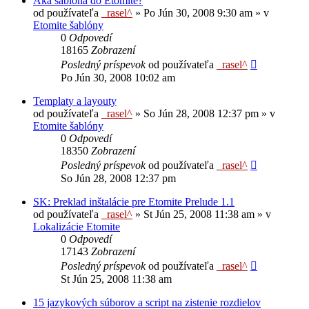
Aká šablóna do Etomite?
od používateľa
_rasel^
»
Po Jún 30, 2008 9:30 am
» v
Etomite šablóny
0
Odpovedí
18165
Zobrazení
Posledný príspevok
od používateľa
_rasel^
Po Jún 30, 2008 10:02 am
Templaty a layouty
od používateľa
_rasel^
»
So Jún 28, 2008 12:37 pm
» v
Etomite šablóny
0
Odpovedí
18350
Zobrazení
Posledný príspevok
od používateľa
_rasel^
So Jún 28, 2008 12:37 pm
SK: Preklad inštalácie pre Etomite Prelude 1.1
od používateľa
_rasel^
»
St Jún 25, 2008 11:38 am
» v
Lokalizácie Etomite
0
Odpovedí
17143
Zobrazení
Posledný príspevok
od používateľa
_rasel^
St Jún 25, 2008 11:38 am
15 jazykových súborov a script na zistenie rozdielov