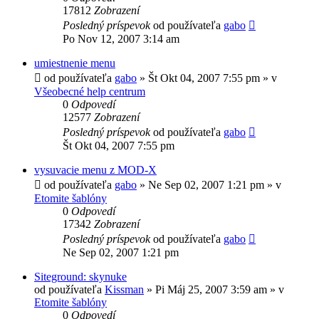
17812
Zobrazení
Posledný príspevok
od používateľa
gabo
Po Nov 12, 2007 3:14 am
umiestnenie menu
od používateľa
gabo
»
Št Okt 04, 2007 7:55 pm
» v
Všeobecné help centrum
0
Odpovedí
12577
Zobrazení
Posledný príspevok
od používateľa
gabo
Št Okt 04, 2007 7:55 pm
vysuvacie menu z MOD-X
od používateľa
gabo
»
Ne Sep 02, 2007 1:21 pm
» v
Etomite šablóny
0
Odpovedí
17342
Zobrazení
Posledný príspevok
od používateľa
gabo
Ne Sep 02, 2007 1:21 pm
Siteground: skynuke
od používateľa
Kissman
»
Pi Máj 25, 2007 3:59 am
» v
Etomite šablóny
0
Odpovedí