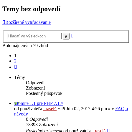
Temy bez odpovedí
Rozšírené vyhľadávanie
Rozšírené
Hľadať
vyhľadávanie
Bolo nájdených 79 zhôd
1
2
Ďalšia
Témy
Odpovedí
Zobrazení
Posledný príspevok
Etomite 1.1 pre PHP 7.1.×
od používateľa
_rasel^
»
Pi Jún 02, 2017 4:56 pm
» v
FAQ a
návody
0
Odpovedí
78393
Zobrazení
Posledný príspevok
od používateľa
_rasel^