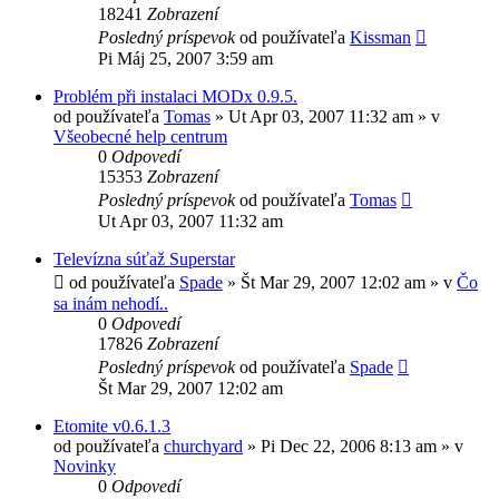
18241
Zobrazení
Posledný príspevok
od používateľa
Kissman
Pi Máj 25, 2007 3:59 am
Problém při instalaci MODx 0.9.5.
od používateľa
Tomas
»
Ut Apr 03, 2007 11:32 am
» v
Všeobecné help centrum
0
Odpovedí
15353
Zobrazení
Posledný príspevok
od používateľa
Tomas
Ut Apr 03, 2007 11:32 am
Televízna súťaž Superstar
od používateľa
Spade
»
Št Mar 29, 2007 12:02 am
» v
Čo
sa inám nehodí..
0
Odpovedí
17826
Zobrazení
Posledný príspevok
od používateľa
Spade
Št Mar 29, 2007 12:02 am
Etomite v0.6.1.3
od používateľa
churchyard
»
Pi Dec 22, 2006 8:13 am
» v
Novinky
0
Odpovedí