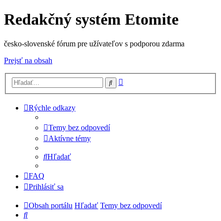
Redakčný systém Etomite
česko-slovenské fórum pre užívateľov s podporou zdarma
Prejsť na obsah
Rozšírené
Hľadať
vyhľadávanie
Rýchle odkazy
Temy bez odpovedí
Aktívne témy
Hľadať
FAQ
Prihlásiť sa
Obsah portálu
Hľadať
Temy bez odpovedí
Hľadať