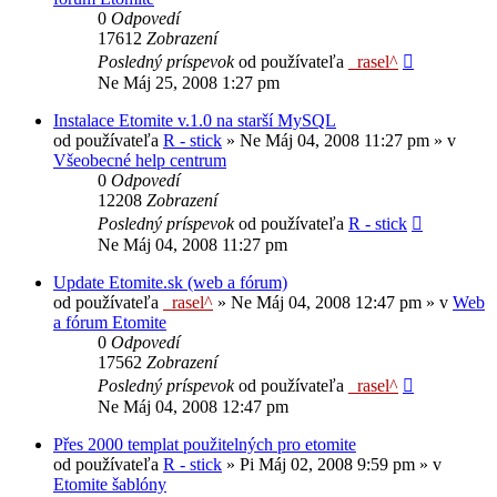
0
Odpovedí
17612
Zobrazení
Posledný príspevok
od používateľa
_rasel^
Ne Máj 25, 2008 1:27 pm
Instalace Etomite v.1.0 na starší MySQL
od používateľa
R - stick
»
Ne Máj 04, 2008 11:27 pm
» v
Všeobecné help centrum
0
Odpovedí
12208
Zobrazení
Posledný príspevok
od používateľa
R - stick
Ne Máj 04, 2008 11:27 pm
Update Etomite.sk (web a fórum)
od používateľa
_rasel^
»
Ne Máj 04, 2008 12:47 pm
» v
Web
a fórum Etomite
0
Odpovedí
17562
Zobrazení
Posledný príspevok
od používateľa
_rasel^
Ne Máj 04, 2008 12:47 pm
Přes 2000 templat použitelných pro etomite
od používateľa
R - stick
»
Pi Máj 02, 2008 9:59 pm
» v
Etomite šablóny