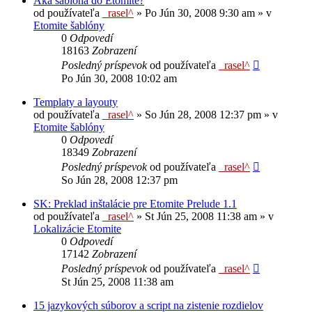
Aká šablóna do Etomite?
od používateľa
_rasel^
»
Po Jún 30, 2008 9:30 am
» v
Etomite šablóny
0
Odpovedí
18163
Zobrazení
Posledný príspevok
od používateľa
_rasel^
Po Jún 30, 2008 10:02 am
Templaty a layouty
od používateľa
_rasel^
»
So Jún 28, 2008 12:37 pm
» v
Etomite šablóny
0
Odpovedí
18349
Zobrazení
Posledný príspevok
od používateľa
_rasel^
So Jún 28, 2008 12:37 pm
SK: Preklad inštalácie pre Etomite Prelude 1.1
od používateľa
_rasel^
»
St Jún 25, 2008 11:38 am
» v
Lokalizácie Etomite
0
Odpovedí
17142
Zobrazení
Posledný príspevok
od používateľa
_rasel^
St Jún 25, 2008 11:38 am
15 jazykových súborov a script na zistenie rozdielov