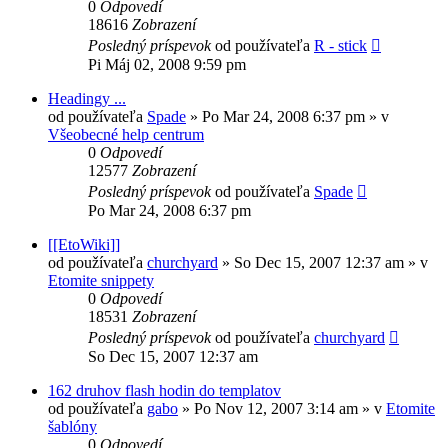
0
Odpovedí
18616
Zobrazení
Posledný príspevok
od používateľa
R - stick
Pi Máj 02, 2008 9:59 pm
Headingy ...
od používateľa
Spade
»
Po Mar 24, 2008 6:37 pm
» v
Všeobecné help centrum
0
Odpovedí
12577
Zobrazení
Posledný príspevok
od používateľa
Spade
Po Mar 24, 2008 6:37 pm
[[EtoWiki]]
od používateľa
churchyard
»
So Dec 15, 2007 12:37 am
» v
Etomite snippety
0
Odpovedí
18531
Zobrazení
Posledný príspevok
od používateľa
churchyard
So Dec 15, 2007 12:37 am
162 druhov flash hodin do templatov
od používateľa
gabo
»
Po Nov 12, 2007 3:14 am
» v
Etomite
šablóny
0
Odpovedí