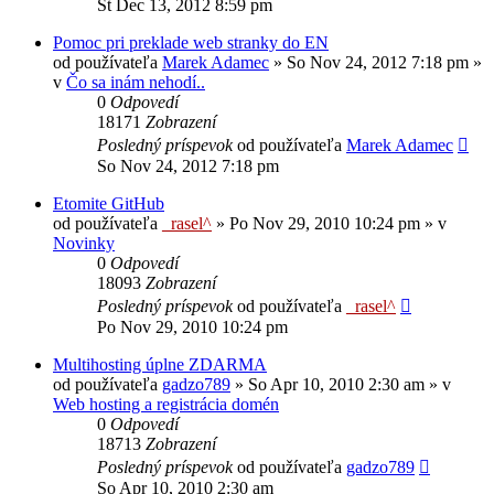
Št Dec 13, 2012 8:59 pm
Pomoc pri preklade web stranky do EN
od používateľa
Marek Adamec
»
So Nov 24, 2012 7:18 pm
»
v
Čo sa inám nehodí..
0
Odpovedí
18171
Zobrazení
Posledný príspevok
od používateľa
Marek Adamec
So Nov 24, 2012 7:18 pm
Etomite GitHub
od používateľa
_rasel^
»
Po Nov 29, 2010 10:24 pm
» v
Novinky
0
Odpovedí
18093
Zobrazení
Posledný príspevok
od používateľa
_rasel^
Po Nov 29, 2010 10:24 pm
Multihosting úplne ZDARMA
od používateľa
gadzo789
»
So Apr 10, 2010 2:30 am
» v
Web hosting a registrácia domén
0
Odpovedí
18713
Zobrazení
Posledný príspevok
od používateľa
gadzo789
So Apr 10, 2010 2:30 am