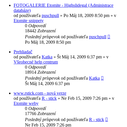
FOTOGALERIE Etomite - Highslidegal (Administrace
databáze)
od používateľa
puschpull
»
Po Máj 18, 2009 8:50 pm
» v
Etomite snippety
0
Odpovedí
18442
Zobrazení
Posledný príspevok
od používateľa
puschpull
Po Máj 18, 2009 8:50 pm
Prehliadač
od používateľa
Katka
»
Št Máj 14, 2009 6:37 pm
» v
Všeobecné help centrum
0
Odpovedí
18914
Zobrazení
Posledný príspevok
od používateľa
Katka
Št Máj 14, 2009 6:37 pm
www.rstick.com - nová verze
od používateľa
R - stick
»
Ne Feb 15, 2009 7:26 pm
» v
Etomite weby
0
Odpovedí
17766
Zobrazení
Posledný príspevok
od používateľa
R - stick
Ne Feb 15, 2009 7:26 pm