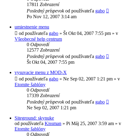
17811
Zobrazení
Posledný príspevok
od používateľa
gabo
Po Nov 12, 2007 3:14 am
umiestnenie menu
od používateľa
gabo
»
Št Okt 04, 2007 7:55 pm
» v
Všeobecné help centrum
0
Odpovedí
12577
Zobrazení
Posledný príspevok
od používateľa
gabo
Št Okt 04, 2007 7:55 pm
vysuvacie menu z MOD-X
od používateľa
gabo
»
Ne Sep 02, 2007 1:21 pm
» v
Etomite šablóny
0
Odpovedí
17339
Zobrazení
Posledný príspevok
od používateľa
gabo
Ne Sep 02, 2007 1:21 pm
Siteground: skynuke
od používateľa
Kissman
»
Pi Máj 25, 2007 3:59 am
» v
Etomite šablóny
0
Odpovedí