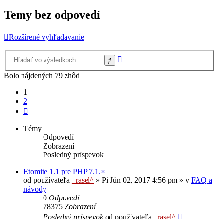
Temy bez odpovedí
Rozšírené vyhľadávanie
Rozšírené
Hľadať
vyhľadávanie
Bolo nájdených 79 zhôd
1
2
Ďalšia
Témy
Odpovedí
Zobrazení
Posledný príspevok
Etomite 1.1 pre PHP 7.1.×
od používateľa
_rasel^
»
Pi Jún 02, 2017 4:56 pm
» v
FAQ a
návody
0
Odpovedí
78375
Zobrazení
Posledný príspevok
od používateľa
_rasel^