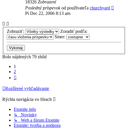
18326
Zobrazení
Posledný príspevok
od používateľa
churchyard
Pi Dec 22, 2006 8:13 am
Zobraziť:
Zoradiť podľa:
Smer:
Bolo nájdených 79 zhôd
1
2
Ďalšia
Rozšírené vyhľadávanie
Rýchla navigácia vo fórach
Etomite info
↳ Novinky
↳ Web a fórum Etomite
Etomite: tvorba a podpora