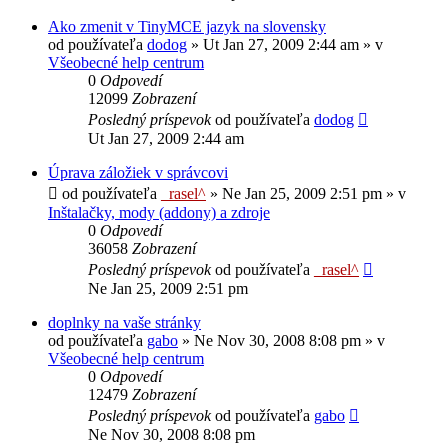
Ako zmenit v TinyMCE jazyk na slovensky
od používateľa
dodog
»
Ut Jan 27, 2009 2:44 am
» v
Všeobecné help centrum
0
Odpovedí
12099
Zobrazení
Posledný príspevok
od používateľa
dodog
Ut Jan 27, 2009 2:44 am
Úprava záložiek v správcovi
od používateľa
_rasel^
»
Ne Jan 25, 2009 2:51 pm
» v
Inštalačky, mody (addony) a zdroje
0
Odpovedí
36058
Zobrazení
Posledný príspevok
od používateľa
_rasel^
Ne Jan 25, 2009 2:51 pm
doplnky na vaše stránky
od používateľa
gabo
»
Ne Nov 30, 2008 8:08 pm
» v
Všeobecné help centrum
0
Odpovedí
12479
Zobrazení
Posledný príspevok
od používateľa
gabo
Ne Nov 30, 2008 8:08 pm