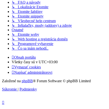
↳ FAQ a návody
↳ Lokalizácie Etomite
↳ Etomite šablóny
↳ Etomite snippety
↳ Všeobecné help centrum
↳ Inštalačky, mody (addony) a zdroje
Ostatné
↳ Etomite weby
↳ Web hosting a registrácia domén
↳ Programové vybavenie
↳ Čo sa inám nehodí..
Obsah portálu
Všetky časy sú v
UTC+03:00
Vymazať cookies
Napísať administrátorovi
Založené na
phpBB
® Forum Software © phpBB Limited
Súkromie
|
Podmienky