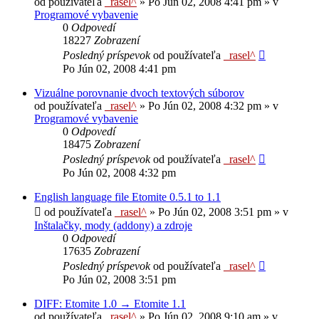
od používateľa
_rasel^
»
Po Jún 02, 2008 4:41 pm
» v
Programové vybavenie
0
Odpovedí
18227
Zobrazení
Posledný príspevok
od používateľa
_rasel^
Po Jún 02, 2008 4:41 pm
Vizuálne porovnanie dvoch textových súborov
od používateľa
_rasel^
»
Po Jún 02, 2008 4:32 pm
» v
Programové vybavenie
0
Odpovedí
18475
Zobrazení
Posledný príspevok
od používateľa
_rasel^
Po Jún 02, 2008 4:32 pm
English language file Etomite 0.5.1 to 1.1
od používateľa
_rasel^
»
Po Jún 02, 2008 3:51 pm
» v
Inštalačky, mody (addony) a zdroje
0
Odpovedí
17635
Zobrazení
Posledný príspevok
od používateľa
_rasel^
Po Jún 02, 2008 3:51 pm
DIFF: Etomite 1.0 → Etomite 1.1
od používateľa
_rasel^
»
Po Jún 02, 2008 9:10 am
» v