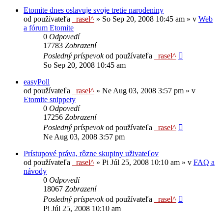
Etomite dnes oslavuje svoje tretie narodeniny
od používateľa
_rasel^
»
So Sep 20, 2008 10:45 am
» v
Web
a fórum Etomite
0
Odpovedí
17783
Zobrazení
Posledný príspevok
od používateľa
_rasel^
So Sep 20, 2008 10:45 am
easyPoll
od používateľa
_rasel^
»
Ne Aug 03, 2008 3:57 pm
» v
Etomite snippety
0
Odpovedí
17256
Zobrazení
Posledný príspevok
od používateľa
_rasel^
Ne Aug 03, 2008 3:57 pm
Prístupové práva, rôzne skupiny uživateľov
od používateľa
_rasel^
»
Pi Júl 25, 2008 10:10 am
» v
FAQ a
návody
0
Odpovedí
18067
Zobrazení
Posledný príspevok
od používateľa
_rasel^
Pi Júl 25, 2008 10:10 am