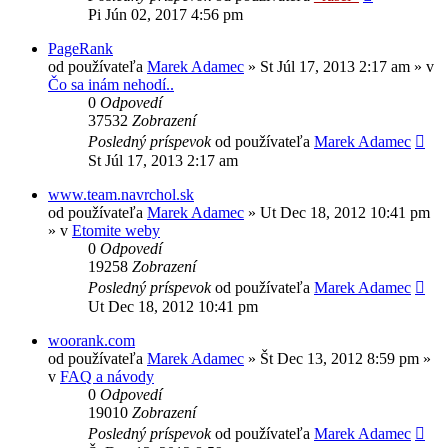
Pi Jún 02, 2017 4:56 pm
PageRank
od používateľa
Marek Adamec
»
St Júl 17, 2013 2:17 am
» v
Čo sa inám nehodí..
0
Odpovedí
37532
Zobrazení
Posledný príspevok
od používateľa
Marek Adamec
St Júl 17, 2013 2:17 am
www.team.navrchol.sk
od používateľa
Marek Adamec
»
Ut Dec 18, 2012 10:41 pm
» v
Etomite weby
0
Odpovedí
19258
Zobrazení
Posledný príspevok
od používateľa
Marek Adamec
Ut Dec 18, 2012 10:41 pm
woorank.com
od používateľa
Marek Adamec
»
Št Dec 13, 2012 8:59 pm
»
v
FAQ a návody
0
Odpovedí
19010
Zobrazení
Posledný príspevok
od používateľa
Marek Adamec