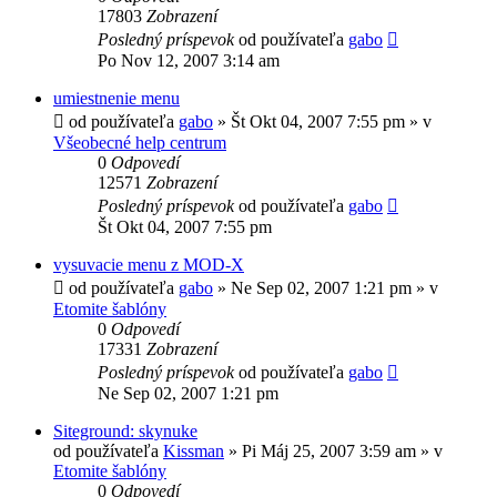
17803
Zobrazení
Posledný príspevok
od používateľa
gabo
Po Nov 12, 2007 3:14 am
umiestnenie menu
od používateľa
gabo
»
Št Okt 04, 2007 7:55 pm
» v
Všeobecné help centrum
0
Odpovedí
12571
Zobrazení
Posledný príspevok
od používateľa
gabo
Št Okt 04, 2007 7:55 pm
vysuvacie menu z MOD-X
od používateľa
gabo
»
Ne Sep 02, 2007 1:21 pm
» v
Etomite šablóny
0
Odpovedí
17331
Zobrazení
Posledný príspevok
od používateľa
gabo
Ne Sep 02, 2007 1:21 pm
Siteground: skynuke
od používateľa
Kissman
»
Pi Máj 25, 2007 3:59 am
» v
Etomite šablóny
0
Odpovedí