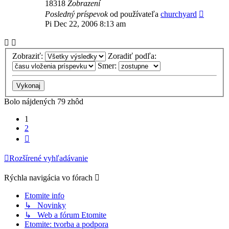
18318
Zobrazení
Posledný príspevok
od používateľa
churchyard
Pi Dec 22, 2006 8:13 am
Zobraziť:
Zoradiť podľa:
Smer:
Bolo nájdených 79 zhôd
1
2
Ďalšia
Rozšírené vyhľadávanie
Rýchla navigácia vo fórach
Etomite info
↳ Novinky
↳ Web a fórum Etomite
Etomite: tvorba a podpora