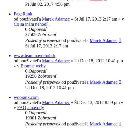
Pi Jún 02, 2017 4:56 pm
PageRank
od používateľa
Marek Adamec
»
St Júl 17, 2013 2:17 am
» v
Čo sa inám nehodí..
0
Odpovedí
37509
Zobrazení
Posledný príspevok
od používateľa
Marek Adamec
St Júl 17, 2013 2:17 am
www.team.navrchol.sk
od používateľa
Marek Adamec
»
Ut Dec 18, 2012 10:41 pm
» v
Etomite weby
0
Odpovedí
19250
Zobrazení
Posledný príspevok
od používateľa
Marek Adamec
Ut Dec 18, 2012 10:41 pm
woorank.com
od používateľa
Marek Adamec
»
Št Dec 13, 2012 8:59 pm
»
v
FAQ a návody
0
Odpovedí
19001
Zobrazení
Posledný príspevok
od používateľa
Marek Adamec