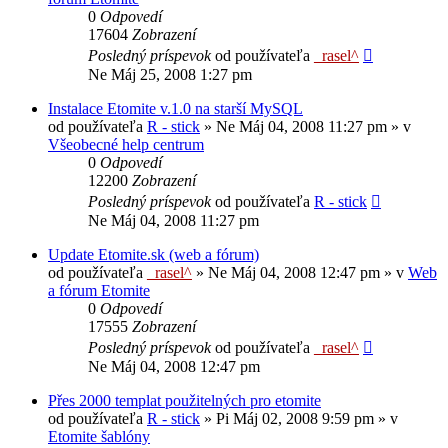
0
Odpovedí
17604
Zobrazení
Posledný príspevok
od používateľa
_rasel^
Ne Máj 25, 2008 1:27 pm
Instalace Etomite v.1.0 na starší MySQL
od používateľa
R - stick
»
Ne Máj 04, 2008 11:27 pm
» v
Všeobecné help centrum
0
Odpovedí
12200
Zobrazení
Posledný príspevok
od používateľa
R - stick
Ne Máj 04, 2008 11:27 pm
Update Etomite.sk (web a fórum)
od používateľa
_rasel^
»
Ne Máj 04, 2008 12:47 pm
» v
Web
a fórum Etomite
0
Odpovedí
17555
Zobrazení
Posledný príspevok
od používateľa
_rasel^
Ne Máj 04, 2008 12:47 pm
Přes 2000 templat použitelných pro etomite
od používateľa
R - stick
»
Pi Máj 02, 2008 9:59 pm
» v
Etomite šablóny