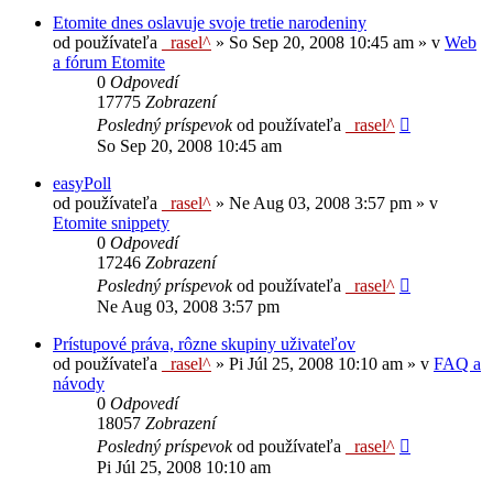
Etomite dnes oslavuje svoje tretie narodeniny
od používateľa
_rasel^
»
So Sep 20, 2008 10:45 am
» v
Web
a fórum Etomite
0
Odpovedí
17775
Zobrazení
Posledný príspevok
od používateľa
_rasel^
So Sep 20, 2008 10:45 am
easyPoll
od používateľa
_rasel^
»
Ne Aug 03, 2008 3:57 pm
» v
Etomite snippety
0
Odpovedí
17246
Zobrazení
Posledný príspevok
od používateľa
_rasel^
Ne Aug 03, 2008 3:57 pm
Prístupové práva, rôzne skupiny uživateľov
od používateľa
_rasel^
»
Pi Júl 25, 2008 10:10 am
» v
FAQ a
návody
0
Odpovedí
18057
Zobrazení
Posledný príspevok
od používateľa
_rasel^
Pi Júl 25, 2008 10:10 am