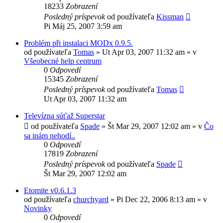
18233
Zobrazení
Posledný príspevok
od používateľa
Kissman
Pi Máj 25, 2007 3:59 am
Problém při instalaci MODx 0.9.5.
od používateľa
Tomas
»
Ut Apr 03, 2007 11:32 am
» v
Všeobecné help centrum
0
Odpovedí
15345
Zobrazení
Posledný príspevok
od používateľa
Tomas
Ut Apr 03, 2007 11:32 am
Televízna súťaž Superstar
od používateľa
Spade
»
Št Mar 29, 2007 12:02 am
» v
Čo
sa inám nehodí..
0
Odpovedí
17819
Zobrazení
Posledný príspevok
od používateľa
Spade
Št Mar 29, 2007 12:02 am
Etomite v0.6.1.3
od používateľa
churchyard
»
Pi Dec 22, 2006 8:13 am
» v
Novinky
0
Odpovedí