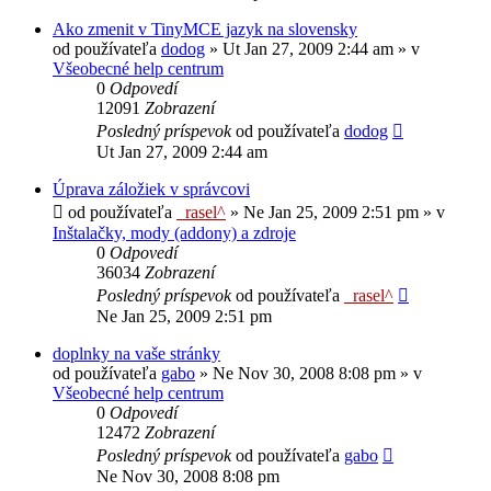
Ako zmenit v TinyMCE jazyk na slovensky
od používateľa
dodog
»
Ut Jan 27, 2009 2:44 am
» v
Všeobecné help centrum
0
Odpovedí
12091
Zobrazení
Posledný príspevok
od používateľa
dodog
Ut Jan 27, 2009 2:44 am
Úprava záložiek v správcovi
od používateľa
_rasel^
»
Ne Jan 25, 2009 2:51 pm
» v
Inštalačky, mody (addony) a zdroje
0
Odpovedí
36034
Zobrazení
Posledný príspevok
od používateľa
_rasel^
Ne Jan 25, 2009 2:51 pm
doplnky na vaše stránky
od používateľa
gabo
»
Ne Nov 30, 2008 8:08 pm
» v
Všeobecné help centrum
0
Odpovedí
12472
Zobrazení
Posledný príspevok
od používateľa
gabo
Ne Nov 30, 2008 8:08 pm