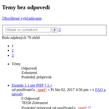
Temy bez odpovedí
Rozšírené vyhľadávanie
Rozšírené
Hľadať
vyhľadávanie
Bolo nájdených 79 zhôd
1
2
Ďalšia
Témy
Odpovedí
Zobrazení
Posledný príspevok
Etomite 1.1 pre PHP 7.1.×
od používateľa
_rasel^
»
Pi Jún 02, 2017 4:56 pm
» v
FAQ a
návody
0
Odpovedí
78356
Zobrazení
Posledný príspevok
od používateľa
_rasel^