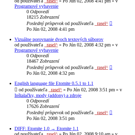
od používateľa
_rasel^
»
Po Jún 02, 2008 4:41 pm
» v
Programové vybavenie
0
Odpovedí
18215
Zobrazení
Posledný príspevok
od používateľa
_rasel^
Po Jún 02, 2008 4:41 pm
Vizuálne porovnanie dvoch textových súborov
od používateľa
_rasel^
»
Po Jún 02, 2008 4:32 pm
» v
Programové vybavenie
0
Odpovedí
18467
Zobrazení
Posledný príspevok
od používateľa
_rasel^
Po Jún 02, 2008 4:32 pm
English language file Etomite 0.5.1 to 1.1
od používateľa
_rasel^
»
Po Jún 02, 2008 3:51 pm
» v
Inštalačky, mody (addony) a zdroje
0
Odpovedí
17626
Zobrazení
Posledný príspevok
od používateľa
_rasel^
Po Jún 02, 2008 3:51 pm
DIFF: Etomite 1.0 → Etomite 1.1
od používateľa
_rasel^
»
Po Jún 02, 2008 9:10 am
» v