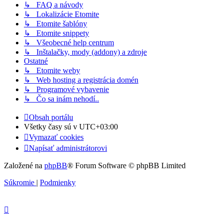
↳ FAQ a návody
↳ Lokalizácie Etomite
↳ Etomite šablóny
↳ Etomite snippety
↳ Všeobecné help centrum
↳ Inštalačky, mody (addony) a zdroje
Ostatné
↳ Etomite weby
↳ Web hosting a registrácia domén
↳ Programové vybavenie
↳ Čo sa inám nehodí..
Obsah portálu
Všetky časy sú v
UTC+03:00
Vymazať cookies
Napísať administrátorovi
Založené na
phpBB
® Forum Software © phpBB Limited
Súkromie
|
Podmienky