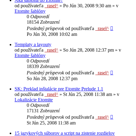
Aká šablóna do Etomite?
od používateľa
_rasel^
»
Po Jún 30, 2008 9:30 am
» v
Etomite šablóny
0
Odpovedí
18154
Zobrazení
Posledný príspevok
od používateľa
_rasel^
Po Jún 30, 2008 10:02 am
Templaty a layouty
od používateľa
_rasel^
»
So Jún 28, 2008 12:37 pm
» v
Etomite šablóny
0
Odpovedí
18339
Zobrazení
Posledný príspevok
od používateľa
_rasel^
So Jún 28, 2008 12:37 pm
SK: Preklad inštalácie pre Etomite Prelude 1.1
od používateľa
_rasel^
»
St Jún 25, 2008 11:38 am
» v
Lokalizácie Etomite
0
Odpovedí
17131
Zobrazení
Posledný príspevok
od používateľa
_rasel^
St Jún 25, 2008 11:38 am
15 jazykových súborov a script na zistenie rozdielov