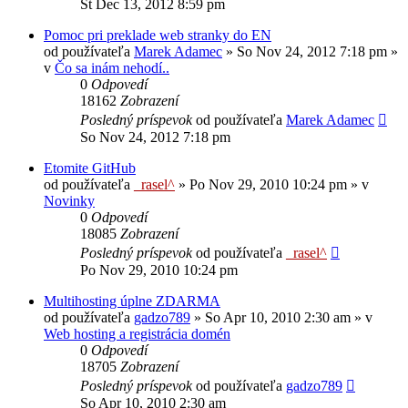
Št Dec 13, 2012 8:59 pm
Pomoc pri preklade web stranky do EN
od používateľa
Marek Adamec
»
So Nov 24, 2012 7:18 pm
»
v
Čo sa inám nehodí..
0
Odpovedí
18162
Zobrazení
Posledný príspevok
od používateľa
Marek Adamec
So Nov 24, 2012 7:18 pm
Etomite GitHub
od používateľa
_rasel^
»
Po Nov 29, 2010 10:24 pm
» v
Novinky
0
Odpovedí
18085
Zobrazení
Posledný príspevok
od používateľa
_rasel^
Po Nov 29, 2010 10:24 pm
Multihosting úplne ZDARMA
od používateľa
gadzo789
»
So Apr 10, 2010 2:30 am
» v
Web hosting a registrácia domén
0
Odpovedí
18705
Zobrazení
Posledný príspevok
od používateľa
gadzo789
So Apr 10, 2010 2:30 am