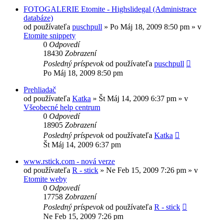
FOTOGALERIE Etomite - Highslidegal (Administrace
databáze)
od používateľa
puschpull
»
Po Máj 18, 2009 8:50 pm
» v
Etomite snippety
0
Odpovedí
18430
Zobrazení
Posledný príspevok
od používateľa
puschpull
Po Máj 18, 2009 8:50 pm
Prehliadač
od používateľa
Katka
»
Št Máj 14, 2009 6:37 pm
» v
Všeobecné help centrum
0
Odpovedí
18905
Zobrazení
Posledný príspevok
od používateľa
Katka
Št Máj 14, 2009 6:37 pm
www.rstick.com - nová verze
od používateľa
R - stick
»
Ne Feb 15, 2009 7:26 pm
» v
Etomite weby
0
Odpovedí
17758
Zobrazení
Posledný príspevok
od používateľa
R - stick
Ne Feb 15, 2009 7:26 pm