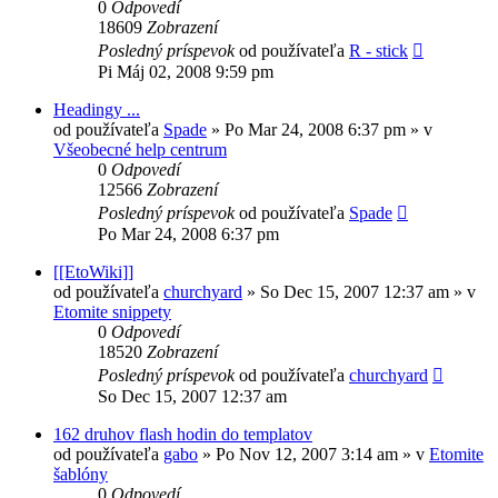
0
Odpovedí
18609
Zobrazení
Posledný príspevok
od používateľa
R - stick
Pi Máj 02, 2008 9:59 pm
Headingy ...
od používateľa
Spade
»
Po Mar 24, 2008 6:37 pm
» v
Všeobecné help centrum
0
Odpovedí
12566
Zobrazení
Posledný príspevok
od používateľa
Spade
Po Mar 24, 2008 6:37 pm
[[EtoWiki]]
od používateľa
churchyard
»
So Dec 15, 2007 12:37 am
» v
Etomite snippety
0
Odpovedí
18520
Zobrazení
Posledný príspevok
od používateľa
churchyard
So Dec 15, 2007 12:37 am
162 druhov flash hodin do templatov
od používateľa
gabo
»
Po Nov 12, 2007 3:14 am
» v
Etomite
šablóny
0
Odpovedí