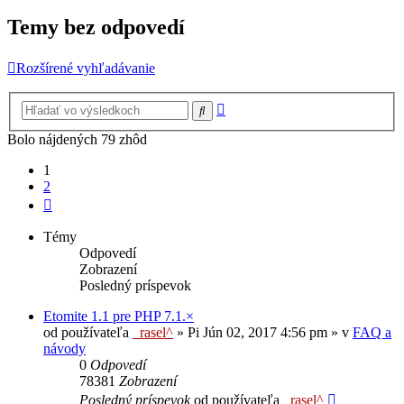
Temy bez odpovedí
Rozšírené vyhľadávanie
Rozšírené
Hľadať
vyhľadávanie
Bolo nájdených 79 zhôd
1
2
Ďalšia
Témy
Odpovedí
Zobrazení
Posledný príspevok
Etomite 1.1 pre PHP 7.1.×
od používateľa
_rasel^
»
Pi Jún 02, 2017 4:56 pm
» v
FAQ a
návody
0
Odpovedí
78381
Zobrazení
Posledný príspevok
od používateľa
_rasel^