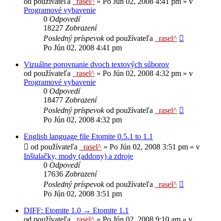
od používateľa
_rasel^
»
Po Jún 02, 2008 4:41 pm
» v
Programové vybavenie
0
Odpovedí
18227
Zobrazení
Posledný príspevok
od používateľa
_rasel^
Po Jún 02, 2008 4:41 pm
Vizuálne porovnanie dvoch textových súborov
od používateľa
_rasel^
»
Po Jún 02, 2008 4:32 pm
» v
Programové vybavenie
0
Odpovedí
18477
Zobrazení
Posledný príspevok
od používateľa
_rasel^
Po Jún 02, 2008 4:32 pm
English language file Etomite 0.5.1 to 1.1
od používateľa
_rasel^
»
Po Jún 02, 2008 3:51 pm
» v
Inštalačky, mody (addony) a zdroje
0
Odpovedí
17636
Zobrazení
Posledný príspevok
od používateľa
_rasel^
Po Jún 02, 2008 3:51 pm
DIFF: Etomite 1.0 → Etomite 1.1
od používateľa
_rasel^
»
Po Jún 02, 2008 9:10 am
» v