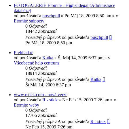
FOTOGALERIE Etomite - Highslidegal (Administrace
databáze)
od používateľa
puschpull
»
Po Máj 18, 2009 8:50 pm
» v
Etomite snippety
0
Odpovedí
18442
Zobrazení
Posledný príspevok
od používateľa
puschpull
Po Máj 18, 2009 8:50 pm
Prehliadač
od používateľa
Katka
»
Št Máj 14, 2009 6:37 pm
» v
Všeobecné help centrum
0
Odpovedí
18914
Zobrazení
Posledný príspevok
od používateľa
Katka
Št Máj 14, 2009 6:37 pm
www.rstick.com - nová verze
od používateľa
R - stick
»
Ne Feb 15, 2009 7:26 pm
» v
Etomite weby
0
Odpovedí
17766
Zobrazení
Posledný príspevok
od používateľa
R - stick
Ne Feb 15, 2009 7:26 pm