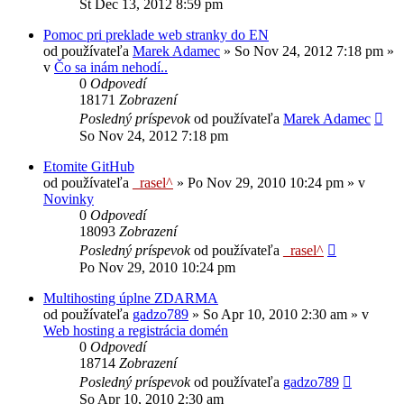
Št Dec 13, 2012 8:59 pm
Pomoc pri preklade web stranky do EN
od používateľa
Marek Adamec
»
So Nov 24, 2012 7:18 pm
»
v
Čo sa inám nehodí..
0
Odpovedí
18171
Zobrazení
Posledný príspevok
od používateľa
Marek Adamec
So Nov 24, 2012 7:18 pm
Etomite GitHub
od používateľa
_rasel^
»
Po Nov 29, 2010 10:24 pm
» v
Novinky
0
Odpovedí
18093
Zobrazení
Posledný príspevok
od používateľa
_rasel^
Po Nov 29, 2010 10:24 pm
Multihosting úplne ZDARMA
od používateľa
gadzo789
»
So Apr 10, 2010 2:30 am
» v
Web hosting a registrácia domén
0
Odpovedí
18714
Zobrazení
Posledný príspevok
od používateľa
gadzo789
So Apr 10, 2010 2:30 am