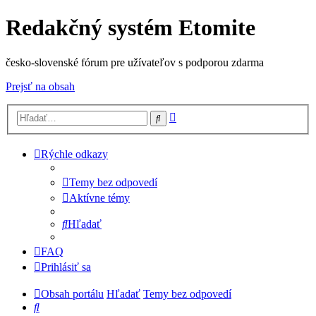
Redakčný systém Etomite
česko-slovenské fórum pre užívateľov s podporou zdarma
Prejsť na obsah
Rozšírené
Hľadať
vyhľadávanie
Rýchle odkazy
Temy bez odpovedí
Aktívne témy
Hľadať
FAQ
Prihlásiť sa
Obsah portálu
Hľadať
Temy bez odpovedí
Hľadať