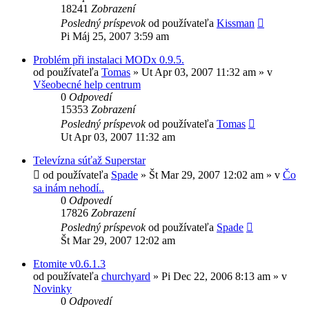
18241
Zobrazení
Posledný príspevok
od používateľa
Kissman
Pi Máj 25, 2007 3:59 am
Problém při instalaci MODx 0.9.5.
od používateľa
Tomas
»
Ut Apr 03, 2007 11:32 am
» v
Všeobecné help centrum
0
Odpovedí
15353
Zobrazení
Posledný príspevok
od používateľa
Tomas
Ut Apr 03, 2007 11:32 am
Televízna súťaž Superstar
od používateľa
Spade
»
Št Mar 29, 2007 12:02 am
» v
Čo
sa inám nehodí..
0
Odpovedí
17826
Zobrazení
Posledný príspevok
od používateľa
Spade
Št Mar 29, 2007 12:02 am
Etomite v0.6.1.3
od používateľa
churchyard
»
Pi Dec 22, 2006 8:13 am
» v
Novinky
0
Odpovedí