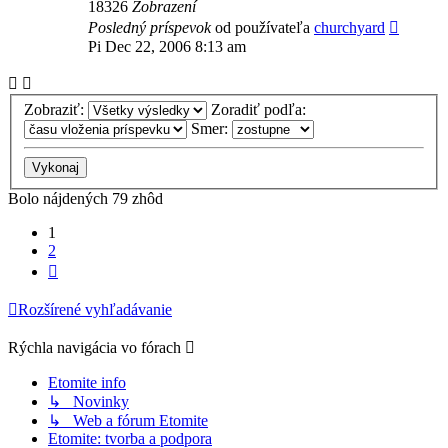
18326
Zobrazení
Posledný príspevok
od používateľa
churchyard
Pi Dec 22, 2006 8:13 am
Zobraziť:
Zoradiť podľa:
Smer:
Bolo nájdených 79 zhôd
1
2
Ďalšia
Rozšírené vyhľadávanie
Rýchla navigácia vo fórach
Etomite info
↳ Novinky
↳ Web a fórum Etomite
Etomite: tvorba a podpora