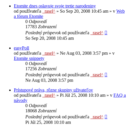
Etomite dnes oslavuje svoje tretie narodeniny
od používateľa
_rasel^
»
So Sep 20, 2008 10:45 am
» v
Web
a fórum Etomite
0
Odpovedí
17783
Zobrazení
Posledný príspevok
od používateľa
_rasel^
So Sep 20, 2008 10:45 am
easyPoll
od používateľa
_rasel^
»
Ne Aug 03, 2008 3:57 pm
» v
Etomite snippety
0
Odpovedí
17256
Zobrazení
Posledný príspevok
od používateľa
_rasel^
Ne Aug 03, 2008 3:57 pm
Prístupové práva, rôzne skupiny uživateľov
od používateľa
_rasel^
»
Pi Júl 25, 2008 10:10 am
» v
FAQ a
návody
0
Odpovedí
18068
Zobrazení
Posledný príspevok
od používateľa
_rasel^
Pi Júl 25, 2008 10:10 am