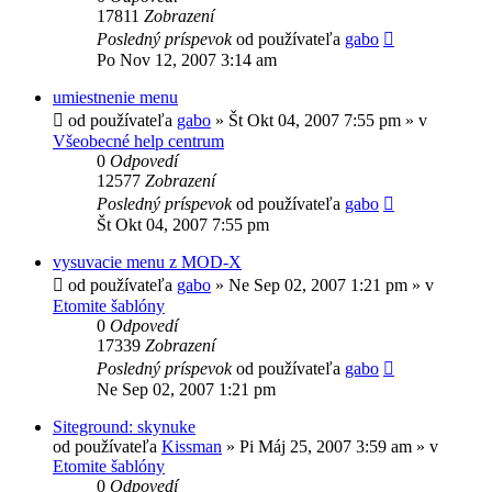
17811
Zobrazení
Posledný príspevok
od používateľa
gabo
Po Nov 12, 2007 3:14 am
umiestnenie menu
od používateľa
gabo
»
Št Okt 04, 2007 7:55 pm
» v
Všeobecné help centrum
0
Odpovedí
12577
Zobrazení
Posledný príspevok
od používateľa
gabo
Št Okt 04, 2007 7:55 pm
vysuvacie menu z MOD-X
od používateľa
gabo
»
Ne Sep 02, 2007 1:21 pm
» v
Etomite šablóny
0
Odpovedí
17339
Zobrazení
Posledný príspevok
od používateľa
gabo
Ne Sep 02, 2007 1:21 pm
Siteground: skynuke
od používateľa
Kissman
»
Pi Máj 25, 2007 3:59 am
» v
Etomite šablóny
0
Odpovedí