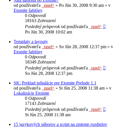
Aká šablóna do Etomite?
od používateľa
_rasel^
»
Po Jún 30, 2008 9:30 am
» v
Etomite šablóny
0
Odpovedí
18163
Zobrazení
Posledný príspevok
od používateľa
_rasel^
Po Jún 30, 2008 10:02 am
Templaty a layouty
od používateľa
_rasel^
»
So Jún 28, 2008 12:37 pm
» v
Etomite šablóny
0
Odpovedí
18349
Zobrazení
Posledný príspevok
od používateľa
_rasel^
So Jún 28, 2008 12:37 pm
SK: Preklad inštalácie pre Etomite Prelude 1.1
od používateľa
_rasel^
»
St Jún 25, 2008 11:38 am
» v
Lokalizácie Etomite
0
Odpovedí
17143
Zobrazení
Posledný príspevok
od používateľa
_rasel^
St Jún 25, 2008 11:38 am
15 jazykových súborov a script na zistenie rozdielov