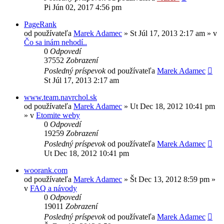
Pi Jún 02, 2017 4:56 pm
PageRank
od používateľa
Marek Adamec
»
St Júl 17, 2013 2:17 am
» v
Čo sa inám nehodí..
0
Odpovedí
37552
Zobrazení
Posledný príspevok
od používateľa
Marek Adamec
St Júl 17, 2013 2:17 am
www.team.navrchol.sk
od používateľa
Marek Adamec
»
Ut Dec 18, 2012 10:41 pm
» v
Etomite weby
0
Odpovedí
19259
Zobrazení
Posledný príspevok
od používateľa
Marek Adamec
Ut Dec 18, 2012 10:41 pm
woorank.com
od používateľa
Marek Adamec
»
Št Dec 13, 2012 8:59 pm
»
v
FAQ a návody
0
Odpovedí
19011
Zobrazení
Posledný príspevok
od používateľa
Marek Adamec