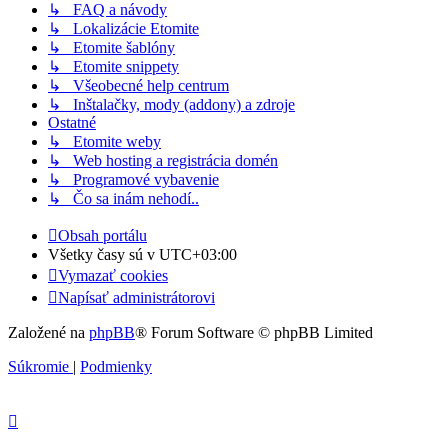
↳ FAQ a návody
↳ Lokalizácie Etomite
↳ Etomite šablóny
↳ Etomite snippety
↳ Všeobecné help centrum
↳ Inštalačky, mody (addony) a zdroje
Ostatné
↳ Etomite weby
↳ Web hosting a registrácia domén
↳ Programové vybavenie
↳ Čo sa inám nehodí..
Obsah portálu
Všetky časy sú v
UTC+03:00
Vymazať cookies
Napísať administrátorovi
Založené na
phpBB
® Forum Software © phpBB Limited
Súkromie
|
Podmienky