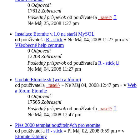
0
Odpovedí
17612
Zobrazení
Posledný príspevok
od používateľa
_rasel^
Ne Máj 25, 2008 1:27 pm
Instalace Etomite v.1.0 na starší MySQL
od používateľa
R - stick
»
Ne Máj 04, 2008 11:27 pm
» v
Všeobecné help centrum
0
Odpovedí
12208
Zobrazení
Posledný príspevok
od používateľa
R - stick
Ne Máj 04, 2008 11:27 pm
Update Etomite.sk (web a fórum)
od používateľa
_rasel^
»
Ne Máj 04, 2008 12:47 pm
» v
Web
a fórum Etomite
0
Odpovedí
17565
Zobrazení
Posledný príspevok
od používateľa
_rasel^
Ne Máj 04, 2008 12:47 pm
Přes 2000 templat použitelných pro etomite
od používateľa
R - stick
»
Pi Máj 02, 2008 9:59 pm
» v
Etomite šablóny