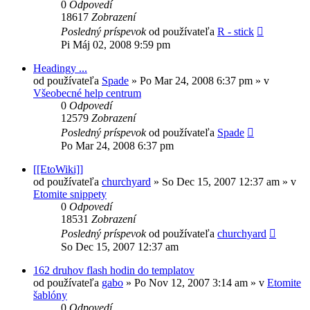
0
Odpovedí
18617
Zobrazení
Posledný príspevok
od používateľa
R - stick
Pi Máj 02, 2008 9:59 pm
Headingy ...
od používateľa
Spade
»
Po Mar 24, 2008 6:37 pm
» v
Všeobecné help centrum
0
Odpovedí
12579
Zobrazení
Posledný príspevok
od používateľa
Spade
Po Mar 24, 2008 6:37 pm
[[EtoWiki]]
od používateľa
churchyard
»
So Dec 15, 2007 12:37 am
» v
Etomite snippety
0
Odpovedí
18531
Zobrazení
Posledný príspevok
od používateľa
churchyard
So Dec 15, 2007 12:37 am
162 druhov flash hodin do templatov
od používateľa
gabo
»
Po Nov 12, 2007 3:14 am
» v
Etomite
šablóny
0
Odpovedí