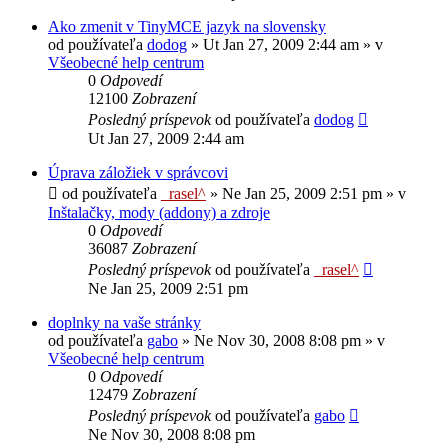
Ako zmenit v TinyMCE jazyk na slovensky
od používateľa
dodog
»
Ut Jan 27, 2009 2:44 am
» v
Všeobecné help centrum
0
Odpovedí
12100
Zobrazení
Posledný príspevok
od používateľa
dodog
Ut Jan 27, 2009 2:44 am
Úprava záložiek v správcovi
od používateľa
_rasel^
»
Ne Jan 25, 2009 2:51 pm
» v
Inštalačky, mody (addony) a zdroje
0
Odpovedí
36087
Zobrazení
Posledný príspevok
od používateľa
_rasel^
Ne Jan 25, 2009 2:51 pm
doplnky na vaše stránky
od používateľa
gabo
»
Ne Nov 30, 2008 8:08 pm
» v
Všeobecné help centrum
0
Odpovedí
12479
Zobrazení
Posledný príspevok
od používateľa
gabo
Ne Nov 30, 2008 8:08 pm