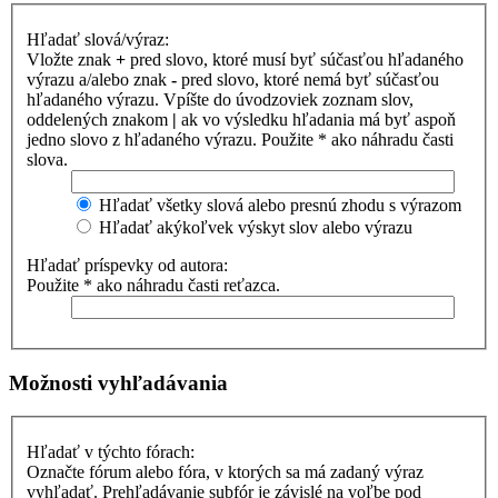
Hľadať slová/výraz:
Vložte znak
+
pred slovo, ktoré musí byť súčasťou hľadaného
výrazu a/alebo znak
-
pred slovo, ktoré nemá byť súčasťou
hľadaného výrazu. Vpíšte do úvodzoviek zoznam slov,
oddelených znakom
|
ak vo výsledku hľadania má byť aspoň
jedno slovo z hľadaného výrazu. Použite * ako náhradu časti
slova.
Hľadať všetky slová alebo presnú zhodu s výrazom
Hľadať akýkoľvek výskyt slov alebo výrazu
Hľadať príspevky od autora:
Použite * ako náhradu časti reťazca.
Možnosti vyhľadávania
Hľadať v týchto fórach:
Označte fórum alebo fóra, v ktorých sa má zadaný výraz
vyhľadať. Prehľadávanie subfór je závislé na voľbe pod