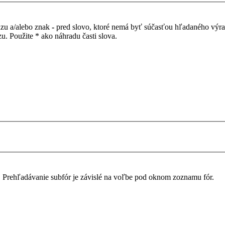
azu a/alebo znak
-
pred slovo, ktoré nemá byť súčasťou hľadaného výr
. Použite * ako náhradu časti slova.
. Prehľadávanie subfór je závislé na voľbe pod oknom zoznamu fór.