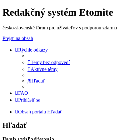
Redakčný systém Etomite
česko-slovenské fórum pre užívateľov s podporou zdarma
Prejsť na obsah
Rýchle odkazy
Temy bez odpovedí
Aktívne témy
Hľadať
FAQ
Prihlásiť sa
Obsah portálu
Hľadať
Hľadať
Druh vyhľadávania