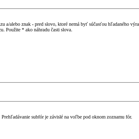
azu a/alebo znak
-
pred slovo, ktoré nemá byť súčasťou hľadaného výr
. Použite * ako náhradu časti slova.
. Prehľadávanie subfór je závislé na voľbe pod oknom zoznamu fór.