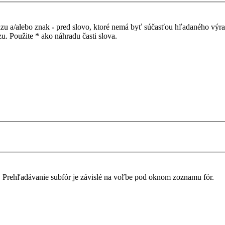
azu a/alebo znak
-
pred slovo, ktoré nemá byť súčasťou hľadaného výr
. Použite * ako náhradu časti slova.
. Prehľadávanie subfór je závislé na voľbe pod oknom zoznamu fór.