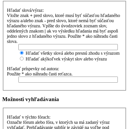
Hľadať slová/výraz:
Vložte znak
+
pred slovo, ktoré musí byť súčasťou hľadaného
výrazu a/alebo znak
-
pred slovo, ktoré nemá byť súčasťou
hľadaného výrazu. Vpíšte do úvodzoviek zoznam slov,
oddelených znakom
|
ak vo výsledku hľadania má byť aspoň
jedno slovo z hľadaného výrazu. Použite * ako náhradu časti
slova.
Hľadať všetky slová alebo presnú zhodu s výrazom
Hľadať akýkoľvek výskyt slov alebo výrazu
Hľadať príspevky od autora:
Použite * ako náhradu časti reťazca.
Možnosti vyhľadávania
Hľadať v týchto fórach:
Označte fórum alebo fóra, v ktorých sa má zadaný výraz
vyhľadať. Prehľadávanie subfór je závislé na voľbe pod