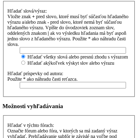
Hľadať slová/výraz:
Vložte znak
+
pred slovo, ktoré musí byť súčasťou hľadaného
výrazu a/alebo znak
-
pred slovo, ktoré nemá byť súčasťou
hľadaného výrazu. Vpíšte do úvodzoviek zoznam slov,
oddelených znakom
|
ak vo výsledku hľadania má byť aspoň
jedno slovo z hľadaného výrazu. Použite * ako náhradu časti
slova.
Hľadať všetky slová alebo presnú zhodu s výrazom
Hľadať akýkoľvek výskyt slov alebo výrazu
Hľadať príspevky od autora:
Použite * ako náhradu časti reťazca.
Možnosti vyhľadávania
Hľadať v týchto fórach:
Označte fórum alebo fóra, v ktorých sa má zadaný výraz
vyhľadať. Prehľadávanie subfór je závislé na voľbe pod