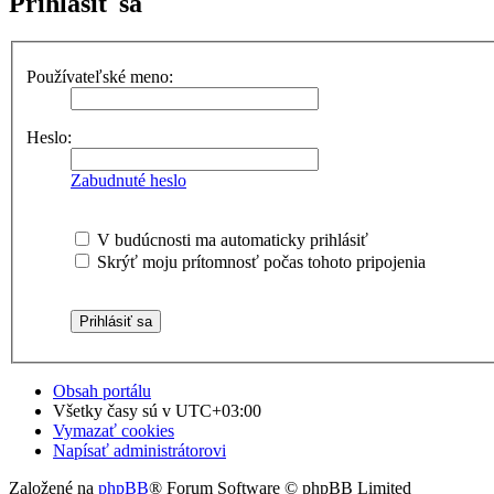
Prihlásiť sa
Používateľské meno:
Heslo:
Zabudnuté heslo
V budúcnosti ma automaticky prihlásiť
Skrýť moju prítomnosť počas tohoto pripojenia
Obsah portálu
Všetky časy sú v
UTC+03:00
Vymazať cookies
Napísať administrátorovi
Založené na
phpBB
® Forum Software © phpBB Limited