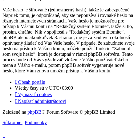
Vaše heslo je šifrované (jednosmerný hash), takže je zabezpečené.
Napriek tomu, je odporúčané, aby ste nepoužívali rovnaké heslo na
rôznych internetových stránkach. Vaše heslo je možnosťou pre
prístup k Vášmu kontu na “Redakčný systém Etomite”, takže si ho,
prosím, chráňte. Nik v spojitosti s “Redakčný systém Etomite”,
phpBB alebo akoukoľvek 3. stranou, nie je za žiadnych okolností
oprávnený žiadať od Vás Vaše heslo. V prípade, že zabudnete svoje
heslo na prístup k Vášmu kontu, môžete použiť funkciu “Zabudol
som svoje heslo”, ktorá je dostupná v rámci phpBB softvéru. Tento
proces bude od Vás vyžadovať vloženie Vášho používateľského
mena a Vášho e-mailu, potom phpBB softvér vygeneruje nové
heslo, ktoré Vám znovu umožní prístup k Vášmu kontu.
Obsah portálu
Všetky časy sú v
UTC+03:00
Vymazať cookies
Napísať administrátorovi
Založené na
phpBB
® Forum Software © phpBB Limited
Súkromie
|
Podmienky