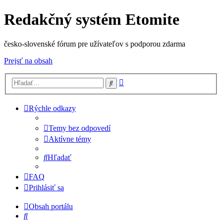
Redakčný systém Etomite
česko-slovenské fórum pre užívateľov s podporou zdarma
Prejsť na obsah
Rozšírené
Hľadať
vyhľadávanie
Rýchle odkazy
Temy bez odpovedí
Aktívne témy
Hľadať
FAQ
Prihlásiť sa
Obsah portálu
Hľadať