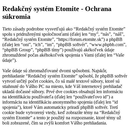
Redakčný systém Etomite - Ochrana
súkromia
Tieto zásady podrobne vysvetľujú ako “Redakčný systém Etomite”
spolu s pridruženými spoločnosťami (ďalej len “my”, “nás”, “náš”,
“Redakčný systém Etomite”, “https://forum.etomite.sk”) a phpBB
(ďalej len “oni”, “ich”, “im”, “phpBB softvér”, “www.phpbb.com”,
“phpBB Group”, “phpBB tímy”) používajú akékoľvek údaje
zhromaždené počas akéhokoľvek spojenia s Vami (ďalej len “Vaše
údaje”).
Vaše údaje sú zhromažďované dvomi spôsobmi. Najskôr,
prehliadanie “Redakčný systém Etomite” spôsobí, že phpBB softvér
vytvorí určitý počet cookies, čo sú malé textové súbory, ktoré sú
stiahnuté do Vášho PC na miesto, kde Váš internetový prehliadač
ukladá dočasné súbory. Prvé dve cookies obsahujú len informáciu
na identifikáciu používateľa (ďalej len “používateľovo id”) a
informáciu na identifikáciu anonymného spojenia (ďalej len “id
spojenia”), ktoré Vám automaticky priradí phpBB softvér. Tretí
cookie bude vytvorený vtedy, keď zobrazíte témy na “Redakčný
systém Etomite” a tento je použitý na rozpoznanie, ktoré témy už
boli zobrazené, čím sa zvýši komfort Vášho prehliadania.