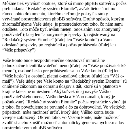
Môžme tiež vytvárať cookies, ktoré sú mimo phpBB softvéru, počas
prehliadania “Redakčný systém Etomite”, avšak tieto sú mimo
rámec tohto dokumentu, ktorého cieľom je pokryť stránky
vytvárané prostredníctvom phpBB softvéru. Druhý spôsob, ktorým
zhromažďujeme Vaše údaje, je prostredníctvom toho, čo nám sami
odošlete. Toto môže byť, avšak nielen: odoslaním ako anonymný
používateľ (ďalej len “anonymné príspevky”), registrovaný na
“Redakčný systém Etomite” (ďalej len “Vaše konto”) a Vami
odoslané príspevky po registrácii a počas prihlásenia (ďalej len
“Vaše príspevky”).
Vaše konto bude bezpodmienečne obsahovať minimálne
jednoznačne identifikovateľné meno (ďalej len “Vaše používateľské
meno”), osobné heslo pre prihlásenie sa na Vaše konto (ďalej len
“Vaše heslo”) a osobnú, platnú e-mailovú adresu (ďalej len “Váš e-
mail”). Vaše údaje pre Vaše konto na “Redakčný systém Etomite” sú
chránené zákonom na ochranu údajov a dát, ktoré sú v platnosti v
krajine kde sme umiestnení. Akýkoľvek údaj navyše Vášho
používateľského mena, Vášho hesla a Vášho e-mailu, ktorý je
požadovaný “Redakčný systém Etomite” počas registrácie vybočujú
z toho, čo považujeme za povinné a čo za dobrovoľné. Vo všetkých
prípadoch, máte možnosť určiť, ktorý údaj Vášho konta bude
verejne zobrazený. Okrem toho, vo Vašom konte, máte možnosť
zvoliť si alebo zrušiť možnosť automaticky generovaných e-mailov
prostredníctvom phpBB softvéru.