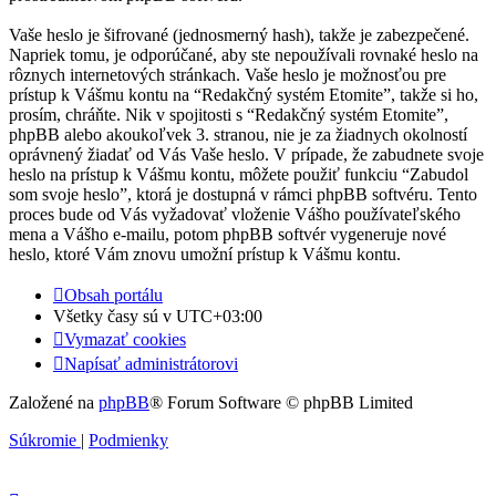
Vaše heslo je šifrované (jednosmerný hash), takže je zabezpečené.
Napriek tomu, je odporúčané, aby ste nepoužívali rovnaké heslo na
rôznych internetových stránkach. Vaše heslo je možnosťou pre
prístup k Vášmu kontu na “Redakčný systém Etomite”, takže si ho,
prosím, chráňte. Nik v spojitosti s “Redakčný systém Etomite”,
phpBB alebo akoukoľvek 3. stranou, nie je za žiadnych okolností
oprávnený žiadať od Vás Vaše heslo. V prípade, že zabudnete svoje
heslo na prístup k Vášmu kontu, môžete použiť funkciu “Zabudol
som svoje heslo”, ktorá je dostupná v rámci phpBB softvéru. Tento
proces bude od Vás vyžadovať vloženie Vášho používateľského
mena a Vášho e-mailu, potom phpBB softvér vygeneruje nové
heslo, ktoré Vám znovu umožní prístup k Vášmu kontu.
Obsah portálu
Všetky časy sú v
UTC+03:00
Vymazať cookies
Napísať administrátorovi
Založené na
phpBB
® Forum Software © phpBB Limited
Súkromie
|
Podmienky