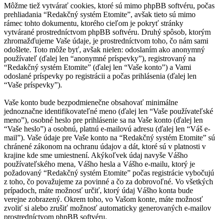
Môžme tiež vytvárať cookies, ktoré sú mimo phpBB softvéru, počas
prehliadania “Redakčný systém Etomite”, avšak tieto sú mimo
rámec tohto dokumentu, ktorého cieľom je pokryť stránky
vytvárané prostredníctvom phpBB softvéru. Druhý spôsob, ktorým
zhromažďujeme Vaše údaje, je prostredníctvom toho, čo nám sami
odošlete. Toto môže byť, avšak nielen: odoslaním ako anonymný
používateľ (ďalej len “anonymné príspevky”), registrovaný na
“Redakčný systém Etomite” (ďalej len “Vaše konto”) a Vami
odoslané príspevky po registrácii a počas prihlásenia (ďalej len
“Vaše príspevky”).
Vaše konto bude bezpodmienečne obsahovať minimálne
jednoznačne identifikovateľné meno (ďalej len “Vaše používateľské
meno”), osobné heslo pre prihlásenie sa na Vaše konto (ďalej len
“Vaše heslo”) a osobnú, platnú e-mailovú adresu (ďalej len “Váš e-
mail”). Vaše údaje pre Vaše konto na “Redakčný systém Etomite” sú
chránené zákonom na ochranu údajov a dát, ktoré sú v platnosti v
krajine kde sme umiestnení. Akýkoľvek údaj navyše Vášho
používateľského mena, Vášho hesla a Vášho e-mailu, ktorý je
požadovaný “Redakčný systém Etomite” počas registrácie vybočujú
z toho, čo považujeme za povinné a čo za dobrovoľné. Vo všetkých
prípadoch, máte možnosť určiť, ktorý údaj Vášho konta bude
verejne zobrazený. Okrem toho, vo Vašom konte, máte možnosť
zvoliť si alebo zrušiť možnosť automaticky generovaných e-mailov
prostredníctvom phpBB softvéru.