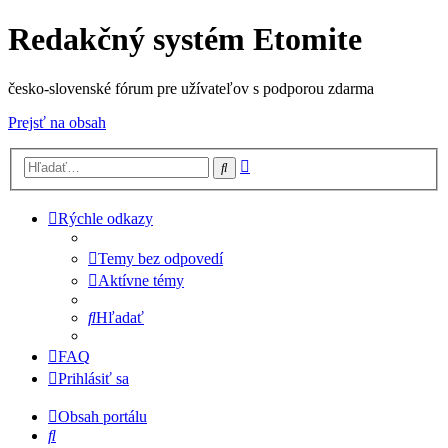
Redakčný systém Etomite
česko-slovenské fórum pre užívateľov s podporou zdarma
Prejsť na obsah
Rozšírené
Hľadať
vyhľadávanie
Rýchle odkazy
Temy bez odpovedí
Aktívne témy
Hľadať
FAQ
Prihlásiť sa
Obsah portálu
Hľadať