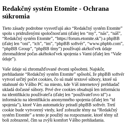
Redakčný systém Etomite - Ochrana
súkromia
Tieto zásady podrobne vysvetľujú ako “Redakčný systém Etomite”
spolu s pridruženými spoločnosťami (ďalej len “my”, “nás”, “náš”,
“Redakčný systém Etomite”, “https://forum.etomite.sk”) a phpBB
(ďalej len “oni”, “ich”, “im”, “phpBB softvér”, “www.phpbb.com”,
“phpBB Group”, “phpBB tímy”) používajú akékoľvek údaje
zhromaždené počas akéhokoľvek spojenia s Vami (ďalej len “Vaše
údaje”).
Vaše údaje sú zhromažďované dvomi spôsobmi. Najskôr,
prehliadanie “Redakčný systém Etomite” spôsobí, že phpBB softvér
vytvorí určitý počet cookies, čo sú malé textové súbory, ktoré sú
stiahnuté do Vášho PC na miesto, kde Váš internetový prehliadač
ukladá dočasné súbory. Prvé dve cookies obsahujú len informáciu
na identifikáciu používateľa (ďalej len “používateľovo id”) a
informáciu na identifikáciu anonymného spojenia (ďalej len “id
spojenia”), ktoré Vám automaticky priradí phpBB softvér. Tretí
cookie bude vytvorený vtedy, keď zobrazíte témy na “Redakčný
systém Etomite” a tento je použitý na rozpoznanie, ktoré témy už
boli zobrazené, čím sa zvýši komfort Vášho prehliadania.