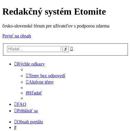
Redakčný systém Etomite
česko-slovenské fórum pre užívateľov s podporou zdarma
Prejsť na obsah
Rozšírené
Hľadať
vyhľadávanie
Rýchle odkazy
Temy bez odpovedí
Aktívne témy
Hľadať
FAQ
Prihlásiť sa
Obsah portálu
Hľadať