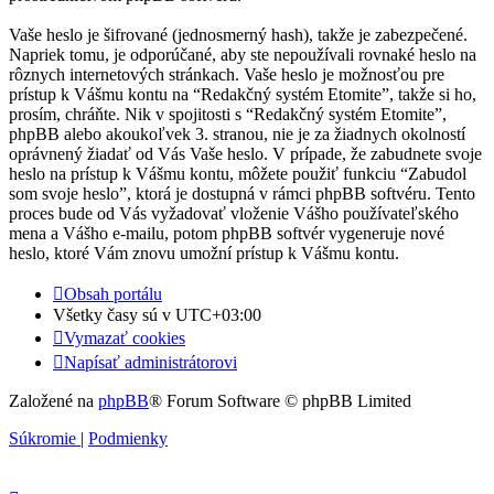
Vaše heslo je šifrované (jednosmerný hash), takže je zabezpečené.
Napriek tomu, je odporúčané, aby ste nepoužívali rovnaké heslo na
rôznych internetových stránkach. Vaše heslo je možnosťou pre
prístup k Vášmu kontu na “Redakčný systém Etomite”, takže si ho,
prosím, chráňte. Nik v spojitosti s “Redakčný systém Etomite”,
phpBB alebo akoukoľvek 3. stranou, nie je za žiadnych okolností
oprávnený žiadať od Vás Vaše heslo. V prípade, že zabudnete svoje
heslo na prístup k Vášmu kontu, môžete použiť funkciu “Zabudol
som svoje heslo”, ktorá je dostupná v rámci phpBB softvéru. Tento
proces bude od Vás vyžadovať vloženie Vášho používateľského
mena a Vášho e-mailu, potom phpBB softvér vygeneruje nové
heslo, ktoré Vám znovu umožní prístup k Vášmu kontu.
Obsah portálu
Všetky časy sú v
UTC+03:00
Vymazať cookies
Napísať administrátorovi
Založené na
phpBB
® Forum Software © phpBB Limited
Súkromie
|
Podmienky