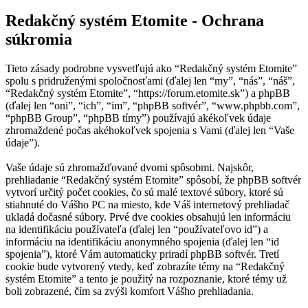
Redakčný systém Etomite - Ochrana
súkromia
Tieto zásady podrobne vysvetľujú ako “Redakčný systém Etomite”
spolu s pridruženými spoločnosťami (ďalej len “my”, “nás”, “náš”,
“Redakčný systém Etomite”, “https://forum.etomite.sk”) a phpBB
(ďalej len “oni”, “ich”, “im”, “phpBB softvér”, “www.phpbb.com”,
“phpBB Group”, “phpBB tímy”) používajú akékoľvek údaje
zhromaždené počas akéhokoľvek spojenia s Vami (ďalej len “Vaše
údaje”).
Vaše údaje sú zhromažďované dvomi spôsobmi. Najskôr,
prehliadanie “Redakčný systém Etomite” spôsobí, že phpBB softvér
vytvorí určitý počet cookies, čo sú malé textové súbory, ktoré sú
stiahnuté do Vášho PC na miesto, kde Váš internetový prehliadač
ukladá dočasné súbory. Prvé dve cookies obsahujú len informáciu
na identifikáciu používateľa (ďalej len “používateľovo id”) a
informáciu na identifikáciu anonymného spojenia (ďalej len “id
spojenia”), ktoré Vám automaticky priradí phpBB softvér. Tretí
cookie bude vytvorený vtedy, keď zobrazíte témy na “Redakčný
systém Etomite” a tento je použitý na rozpoznanie, ktoré témy už
boli zobrazené, čím sa zvýši komfort Vášho prehliadania.