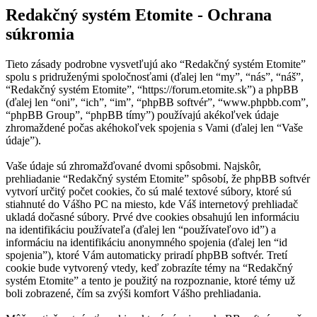
Redakčný systém Etomite - Ochrana
súkromia
Tieto zásady podrobne vysvetľujú ako “Redakčný systém Etomite”
spolu s pridruženými spoločnosťami (ďalej len “my”, “nás”, “náš”,
“Redakčný systém Etomite”, “https://forum.etomite.sk”) a phpBB
(ďalej len “oni”, “ich”, “im”, “phpBB softvér”, “www.phpbb.com”,
“phpBB Group”, “phpBB tímy”) používajú akékoľvek údaje
zhromaždené počas akéhokoľvek spojenia s Vami (ďalej len “Vaše
údaje”).
Vaše údaje sú zhromažďované dvomi spôsobmi. Najskôr,
prehliadanie “Redakčný systém Etomite” spôsobí, že phpBB softvér
vytvorí určitý počet cookies, čo sú malé textové súbory, ktoré sú
stiahnuté do Vášho PC na miesto, kde Váš internetový prehliadač
ukladá dočasné súbory. Prvé dve cookies obsahujú len informáciu
na identifikáciu používateľa (ďalej len “používateľovo id”) a
informáciu na identifikáciu anonymného spojenia (ďalej len “id
spojenia”), ktoré Vám automaticky priradí phpBB softvér. Tretí
cookie bude vytvorený vtedy, keď zobrazíte témy na “Redakčný
systém Etomite” a tento je použitý na rozpoznanie, ktoré témy už
boli zobrazené, čím sa zvýši komfort Vášho prehliadania.