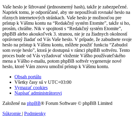
Vaše heslo je šifrované (jednosmerný hash), takže je zabezpečené.
Napriek tomu, je odporúčané, aby ste nepoužívali rovnaké heslo na
rôznych internetových stránkach. Vaše heslo je možnosťou pre
prístup k Vášmu kontu na “Redakčný systém Etomite”, takže si ho,
prosím, chráňte. Nik v spojitosti s “Redakčný systém Etomite”,
phpBB alebo akoukoľvek 3. stranou, nie je za žiadnych okolností
oprávnený žiadať od Vás Vaše heslo. V prípade, že zabudnete svoje
heslo na prístup k Vášmu kontu, môžete použiť funkciu “Zabudol
som svoje heslo”, ktorá je dostupná v rámci phpBB softvéru. Tento
proces bude od Vás vyžadovať vloženie Vášho používateľského
mena a Vášho e-mailu, potom phpBB softvér vygeneruje nové
heslo, ktoré Vám znovu umožní prístup k Vášmu kontu.
Obsah portálu
Všetky časy sú v
UTC+03:00
Vymazať cookies
Napísať administrátorovi
Založené na
phpBB
® Forum Software © phpBB Limited
Súkromie
|
Podmienky