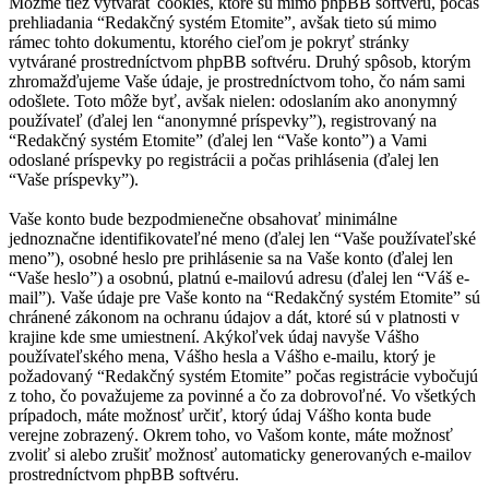
Môžme tiež vytvárať cookies, ktoré sú mimo phpBB softvéru, počas
prehliadania “Redakčný systém Etomite”, avšak tieto sú mimo
rámec tohto dokumentu, ktorého cieľom je pokryť stránky
vytvárané prostredníctvom phpBB softvéru. Druhý spôsob, ktorým
zhromažďujeme Vaše údaje, je prostredníctvom toho, čo nám sami
odošlete. Toto môže byť, avšak nielen: odoslaním ako anonymný
používateľ (ďalej len “anonymné príspevky”), registrovaný na
“Redakčný systém Etomite” (ďalej len “Vaše konto”) a Vami
odoslané príspevky po registrácii a počas prihlásenia (ďalej len
“Vaše príspevky”).
Vaše konto bude bezpodmienečne obsahovať minimálne
jednoznačne identifikovateľné meno (ďalej len “Vaše používateľské
meno”), osobné heslo pre prihlásenie sa na Vaše konto (ďalej len
“Vaše heslo”) a osobnú, platnú e-mailovú adresu (ďalej len “Váš e-
mail”). Vaše údaje pre Vaše konto na “Redakčný systém Etomite” sú
chránené zákonom na ochranu údajov a dát, ktoré sú v platnosti v
krajine kde sme umiestnení. Akýkoľvek údaj navyše Vášho
používateľského mena, Vášho hesla a Vášho e-mailu, ktorý je
požadovaný “Redakčný systém Etomite” počas registrácie vybočujú
z toho, čo považujeme za povinné a čo za dobrovoľné. Vo všetkých
prípadoch, máte možnosť určiť, ktorý údaj Vášho konta bude
verejne zobrazený. Okrem toho, vo Vašom konte, máte možnosť
zvoliť si alebo zrušiť možnosť automaticky generovaných e-mailov
prostredníctvom phpBB softvéru.