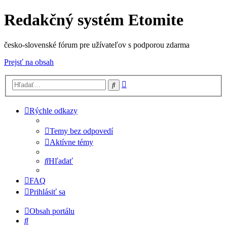
Redakčný systém Etomite
česko-slovenské fórum pre užívateľov s podporou zdarma
Prejsť na obsah
Rozšírené
Hľadať
vyhľadávanie
Rýchle odkazy
Temy bez odpovedí
Aktívne témy
Hľadať
FAQ
Prihlásiť sa
Obsah portálu
Hľadať