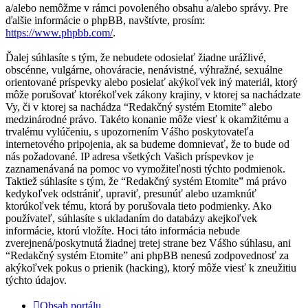
a/alebo nemôžme v rámci povoleného obsahu a/alebo správy. Pre
ďalšie informácie o phpBB, navštívte, prosím:
https://www.phpbb.com/
.
Ďalej súhlasíte s tým, že nebudete odosielať žiadne urážlivé,
obscénne, vulgárne, ohováracie, nenávistné, výhražné, sexuálne
orientované príspevky alebo posielať akýkoľvek iný materiál, ktorý
môže porušovať ktorékoľvek zákony krajiny, v ktorej sa nachádzate
Vy, či v ktorej sa nachádza “Redakčný systém Etomite” alebo
medzinárodné právo. Takéto konanie môže viesť k okamžitému a
trvalému vylúčeniu, s upozornením Vášho poskytovateľa
internetového pripojenia, ak sa budeme domnievať, že to bude od
nás požadované. IP adresa všetkých Vašich príspevkov je
zaznamenávaná na pomoc vo vymožiteľnosti týchto podmienok.
Taktiež súhlasíte s tým, že “Redakčný systém Etomite” má právo
kedykoľvek odstrániť, upraviť, presunúť alebo uzamknúť
ktorúkoľvek tému, ktorá by porušovala tieto podmienky. Ako
používateľ, súhlasíte s ukladaním do databázy akejkoľvek
informácie, ktorú vložíte. Hoci táto informácia nebude
zverejnená/poskytnutá žiadnej tretej strane bez Vášho súhlasu, ani
“Redakčný systém Etomite” ani phpBB nenesú zodpovednosť za
akýkoľvek pokus o prienik (hacking), ktorý môže viesť k zneužitiu
týchto údajov.
Obsah portálu