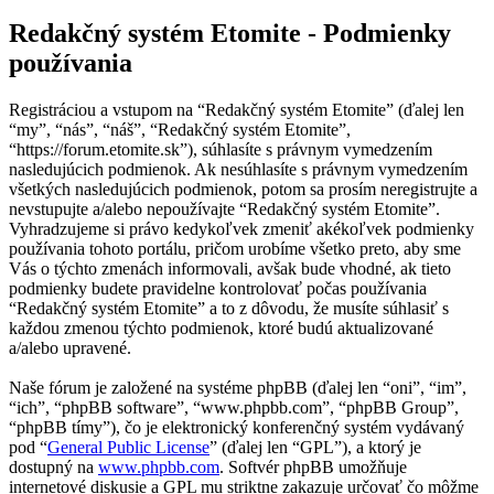
Redakčný systém Etomite - Podmienky
používania
Registráciou a vstupom na “Redakčný systém Etomite” (ďalej len
“my”, “nás”, “náš”, “Redakčný systém Etomite”,
“https://forum.etomite.sk”), súhlasíte s právnym vymedzením
nasledujúcich podmienok. Ak nesúhlasíte s právnym vymedzením
všetkých nasledujúcich podmienok, potom sa prosím neregistrujte a
nevstupujte a/alebo nepoužívajte “Redakčný systém Etomite”.
Vyhradzujeme si právo kedykoľvek zmeniť akékoľvek podmienky
používania tohoto portálu, pričom urobíme všetko preto, aby sme
Vás o týchto zmenách informovali, avšak bude vhodné, ak tieto
podmienky budete pravidelne kontrolovať počas používania
“Redakčný systém Etomite” a to z dôvodu, že musíte súhlasiť s
každou zmenou týchto podmienok, ktoré budú aktualizované
a/alebo upravené.
Naše fórum je založené na systéme phpBB (ďalej len “oni”, “im”,
“ich”, “phpBB software”, “www.phpbb.com”, “phpBB Group”,
“phpBB tímy”), čo je elektronický konferenčný systém vydávaný
pod “
General Public License
” (ďalej len “GPL”), a ktorý je
dostupný na
www.phpbb.com
. Softvér phpBB umožňuje
internetové diskusie a GPL mu striktne zakazuje určovať čo môžme