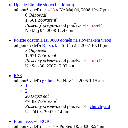
Update Etomite.sk (web a fórum)
od používateľa
_rasel^
»
Ne Máj 04, 2008 12:47 pm
0
Odpovedí
17561
Zobrazení
Posledný príspevok
od používateľa
_rasel^
Ne Máj 04, 2008 12:47 pm
Policie odstřihla asi 3000 domén na slovenském webu
od používateľa
R - stick
»
Št Jún 28, 2007 10:41 pm
3
Odpovedí
12971
Zobrazení
Posledný príspevok
od používateľa
_rasel^
Ne Sep 30, 2007 12:09 pm
RSS
od používateľa
grabo
»
So Nov 12, 2005 1:15 am
1
2
20
Odpovedí
49182
Zobrazení
Posledný príspevok
od používateľa
churchyard
Ut Júl 03, 2007 2:14 pm
Etomite.sk = 1ROK!
od používateľa
_rasel^
»
Po Sep 18, 2006 8:54 pm