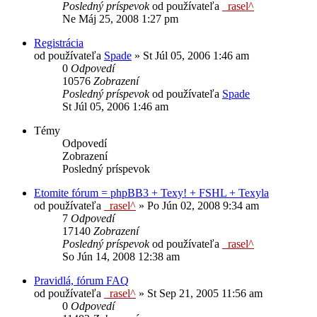
Posledný príspevok
od používateľa
_rasel^
Ne Máj 25, 2008 1:27 pm
Registrácia
od používateľa
Spade
»
St Júl 05, 2006 1:46 am
0
Odpovedí
10576
Zobrazení
Posledný príspevok
od používateľa
Spade
St Júl 05, 2006 1:46 am
Témy
Odpovedí
Zobrazení
Posledný príspevok
Etomite fórum = phpBB3 + Texy! + FSHL + Texyla
od používateľa
_rasel^
»
Po Jún 02, 2008 9:34 am
7
Odpovedí
17140
Zobrazení
Posledný príspevok
od používateľa
_rasel^
So Jún 14, 2008 12:38 am
Pravidlá, fórum FAQ
od používateľa
_rasel^
»
St Sep 21, 2005 11:56 am
0
Odpovedí