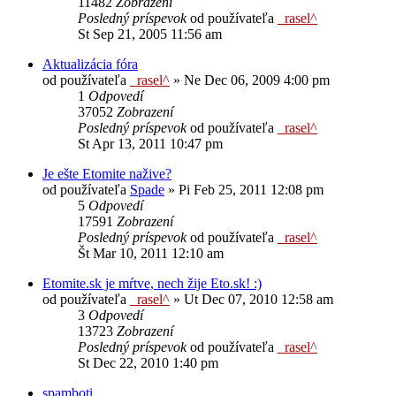
11482
Zobrazení
Posledný príspevok
od používateľa
_rasel^
St Sep 21, 2005 11:56 am
Aktualizácia fóra
od používateľa
_rasel^
»
Ne Dec 06, 2009 4:00 pm
1
Odpovedí
37052
Zobrazení
Posledný príspevok
od používateľa
_rasel^
St Apr 13, 2011 10:47 pm
Je ešte Etomite nažive?
od používateľa
Spade
»
Pi Feb 25, 2011 12:08 pm
5
Odpovedí
17591
Zobrazení
Posledný príspevok
od používateľa
_rasel^
Št Mar 10, 2011 12:10 am
Etomite.sk je mŕtve, nech žije Eto.sk! :)
od používateľa
_rasel^
»
Ut Dec 07, 2010 12:58 am
3
Odpovedí
13723
Zobrazení
Posledný príspevok
od používateľa
_rasel^
St Dec 22, 2010 1:40 pm
spamboti