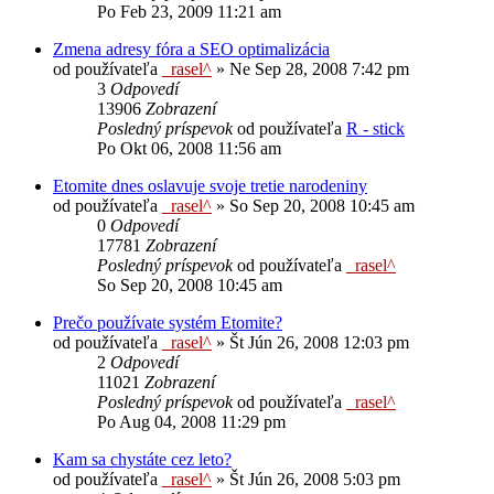
Po Feb 23, 2009 11:21 am
Zmena adresy fóra a SEO optimalizácia
od používateľa
_rasel^
»
Ne Sep 28, 2008 7:42 pm
3
Odpovedí
13906
Zobrazení
Posledný príspevok
od používateľa
R - stick
Po Okt 06, 2008 11:56 am
Etomite dnes oslavuje svoje tretie narodeniny
od používateľa
_rasel^
»
So Sep 20, 2008 10:45 am
0
Odpovedí
17781
Zobrazení
Posledný príspevok
od používateľa
_rasel^
So Sep 20, 2008 10:45 am
Prečo používate systém Etomite?
od používateľa
_rasel^
»
Št Jún 26, 2008 12:03 pm
2
Odpovedí
11021
Zobrazení
Posledný príspevok
od používateľa
_rasel^
Po Aug 04, 2008 11:29 pm
Kam sa chystáte cez leto?
od používateľa
_rasel^
»
Št Jún 26, 2008 5:03 pm