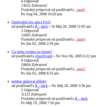
4
Odpovedí
13632
Zobrazení
Posledný príspevok
od používateľa
_rasel^
Po Aug 04, 2008 10:26 pm
Oprávnění pro sekci FAQ
od používateľa
R - stick
»
St Máj 28, 2008 11:05 am
3
Odpovedí
12665
Zobrazení
Posledný príspevok
od používateľa
_rasel^
Po Jún 02, 2008 2:59 pm
Co treba cestinu na forum?
od používateľa
churchyard
»
Ne Nov 06, 2005 6:22 pm
9
Odpovedí
24604
Zobrazení
Posledný príspevok
od používateľa
_rasel^
Po Jún 02, 2008 8:33 am
nejdou stahovat přílohy
od používateľa
R - stick
»
Ne Máj 18, 2008 3:58 pm
2
Odpovedí
11123
Zobrazení
Posledný príspevok
od používateľa
R - stick
Po Máj 19, 2008 7:16 pm