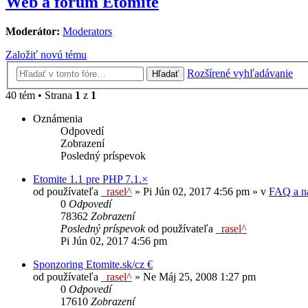
Web a fórum Etomite
Moderátor:
Moderators
Založiť novú tému
Rozšírené vyhľadávanie
Hľadať
40 tém • Strana
1
z
1
Oznámenia
Odpovedí
Zobrazení
Posledný príspevok
Etomite 1.1 pre PHP 7.1.×
od používateľa
_rasel^
»
Pi Jún 02, 2017 4:56 pm
» v
FAQ a n
0
Odpovedí
78362
Zobrazení
Posledný príspevok
od používateľa
_rasel^
Pi Jún 02, 2017 4:56 pm
Sponzoring Etomite.sk/cz €
od používateľa
_rasel^
»
Ne Máj 25, 2008 1:27 pm
0
Odpovedí
17610
Zobrazení