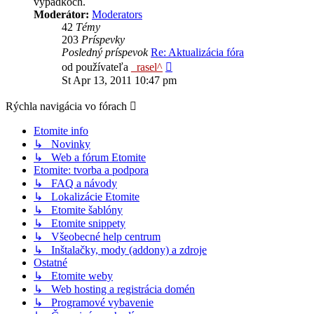
výpadkoch.
Moderátor:
Moderators
42
Témy
203
Príspevky
Posledný príspevok
Re: Aktualizácia fóra
Zobraziť
od používateľa
_rasel^
posledný
St Apr 13, 2011 10:47 pm
príspevok
Rýchla navigácia vo fórach
Etomite info
↳ Novinky
↳ Web a fórum Etomite
Etomite: tvorba a podpora
↳ FAQ a návody
↳ Lokalizácie Etomite
↳ Etomite šablóny
↳ Etomite snippety
↳ Všeobecné help centrum
↳ Inštalačky, mody (addony) a zdroje
Ostatné
↳ Etomite weby
↳ Web hosting a registrácia domén
↳ Programové vybavenie