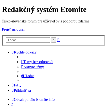
Redakčný systém Etomite
česko-slovenské fórum pre užívateľov s podporou zdarma
Prejsť na obsah
Rozšírené
Hľadať
vyhľadávanie
Rýchle odkazy
Temy bez odpovedí
Aktívne témy
Hľadať
FAQ
Prihlásiť sa
Obsah portálu
Etomite info
Hľadať