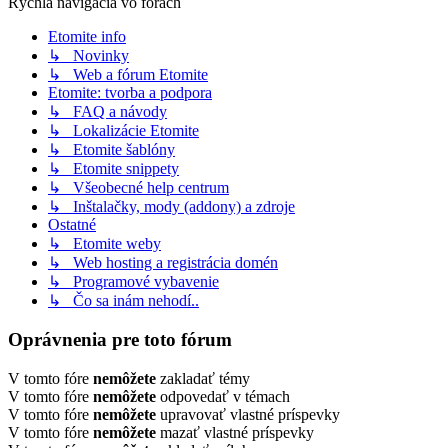
Rýchla navigácia vo fórach
Etomite info
↳ Novinky
↳ Web a fórum Etomite
Etomite: tvorba a podpora
↳ FAQ a návody
↳ Lokalizácie Etomite
↳ Etomite šablóny
↳ Etomite snippety
↳ Všeobecné help centrum
↳ Inštalačky, mody (addony) a zdroje
Ostatné
↳ Etomite weby
↳ Web hosting a registrácia domén
↳ Programové vybavenie
↳ Čo sa inám nehodí..
Oprávnenia pre toto fórum
V tomto fóre
nemôžete
zakladať témy
V tomto fóre
nemôžete
odpovedať v témach
V tomto fóre
nemôžete
upravovať vlastné príspevky
V tomto fóre
nemôžete
mazať vlastné príspevky