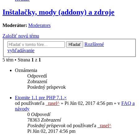
Inštalačky, mody (addony) a zdroje
Moderátor:
Moderators
Založiť novú tému
Rozšírené
Hľadať
vyhľadávanie
5 tém • Strana
1
z
1
Oznámenia
Odpovedí
Zobrazení
Posledný príspevok
Etomite 1.1 pre PHP 7.1.×
od používateľa
_rasel^
»
Pi Jún 02, 2017 4:56 pm
» v
FAQ a
návody
0
Odpovedí
78363
Zobrazení
Posledný príspevok
od používateľa
_rasel^
Pi Jún 02, 2017 4:56 pm