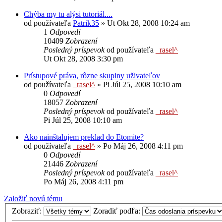
Chýba my tu alýsi tutoriál....
od používateľa
Patrik35
»
Ut Okt 28, 2008 10:24 am
1
Odpovedí
10409
Zobrazení
Posledný príspevok
od používateľa
_rasel^
Ut Okt 28, 2008 3:30 pm
Prístupové práva, rôzne skupiny uživateľov
od používateľa
_rasel^
»
Pi Júl 25, 2008 10:10 am
0
Odpovedí
18057
Zobrazení
Posledný príspevok
od používateľa
_rasel^
Pi Júl 25, 2008 10:10 am
Ako nainštalujem preklad do Etomite?
od používateľa
_rasel^
»
Po Máj 26, 2008 4:11 pm
0
Odpovedí
21446
Zobrazení
Posledný príspevok
od používateľa
_rasel^
Po Máj 26, 2008 4:11 pm
Založiť novú tému
Zobraziť:
Zoradiť podľa: