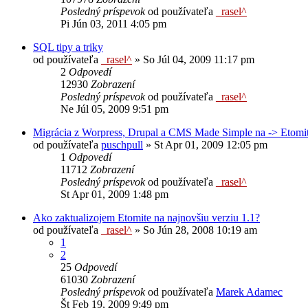
Posledný príspevok
od používateľa
_rasel^
Pi Jún 03, 2011 4:05 pm
SQL tipy a triky
od používateľa
_rasel^
»
So Júl 04, 2009 11:17 pm
2
Odpovedí
12930
Zobrazení
Posledný príspevok
od používateľa
_rasel^
Ne Júl 05, 2009 9:51 pm
Migrácia z Worpress, Drupal a CMS Made Simple na -> Etomi
od používateľa
puschpull
»
St Apr 01, 2009 12:05 pm
1
Odpovedí
11712
Zobrazení
Posledný príspevok
od používateľa
_rasel^
St Apr 01, 2009 1:48 pm
Ako zaktualizojem Etomite na najnovšiu verziu 1.1?
od používateľa
_rasel^
»
So Jún 28, 2008 10:19 am
1
2
25
Odpovedí
61030
Zobrazení
Posledný príspevok
od používateľa
Marek Adamec
Št Feb 19, 2009 9:49 pm