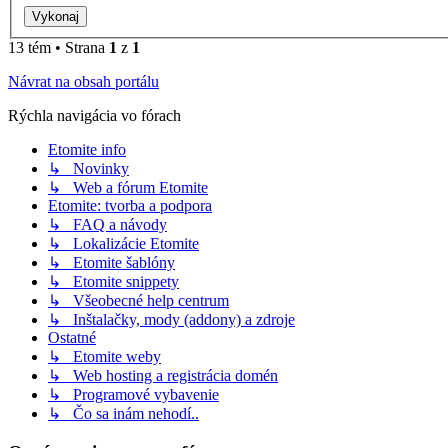
13 tém • Strana
1
z
1
Návrat na obsah portálu
Rýchla navigácia vo fórach
Etomite info
↳ Novinky
↳ Web a fórum Etomite
Etomite: tvorba a podpora
↳ FAQ a návody
↳ Lokalizácie Etomite
↳ Etomite šablóny
↳ Etomite snippety
↳ Všeobecné help centrum
↳ Inštalačky, mody (addony) a zdroje
Ostatné
↳ Etomite weby
↳ Web hosting a registrácia domén
↳ Programové vybavenie
↳ Čo sa inám nehodí..