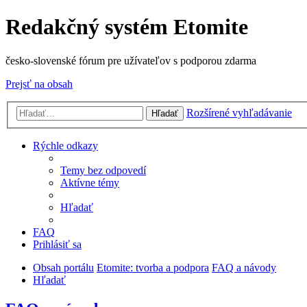
Redakčný systém Etomite
česko-slovenské fórum pre užívateľov s podporou zdarma
Prejsť na obsah
Rozšírené vyhľadávanie
Hľadať
Rýchle odkazy
Temy bez odpovedí
Aktívne témy
Hľadať
FAQ
Prihlásiť sa
Obsah portálu
Etomite: tvorba a podpora
FAQ a návody
Hľadať