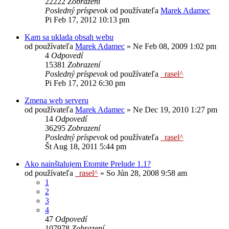
22222
Zobrazení
Posledný príspevok
od používateľa
Marek Adamec
Pi Feb 17, 2012 10:13 pm
Kam sa uklada obsah webu
od používateľa
Marek Adamec
»
Ne Feb 08, 2009 1:02 pm
4
Odpovedí
15381
Zobrazení
Posledný príspevok
od používateľa
_rasel^
Pi Feb 17, 2012 6:30 pm
Zmena web serveru
od používateľa
Marek Adamec
»
Ne Dec 19, 2010 1:27 pm
14
Odpovedí
36295
Zobrazení
Posledný príspevok
od používateľa
_rasel^
Št Aug 18, 2011 5:44 pm
Ako nainštalujem Etomite Prelude 1.1?
od používateľa
_rasel^
»
So Jún 28, 2008 9:58 am
1
2
3
4
47
Odpovedí
107978
Zobrazení