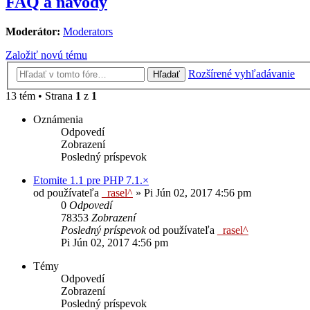
FAQ a návody
Moderátor:
Moderators
Založiť novú tému
Rozšírené vyhľadávanie
Hľadať
13 tém • Strana
1
z
1
Oznámenia
Odpovedí
Zobrazení
Posledný príspevok
Etomite 1.1 pre PHP 7.1.×
od používateľa
_rasel^
»
Pi Jún 02, 2017 4:56 pm
0
Odpovedí
78353
Zobrazení
Posledný príspevok
od používateľa
_rasel^
Pi Jún 02, 2017 4:56 pm
Témy
Odpovedí
Zobrazení
Posledný príspevok