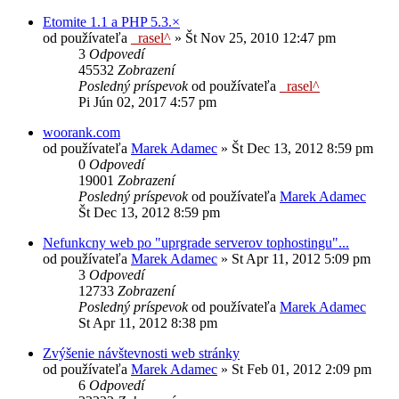
Etomite 1.1 a PHP 5.3.×
od používateľa
_rasel^
»
Št Nov 25, 2010 12:47 pm
3
Odpovedí
45532
Zobrazení
Posledný príspevok
od používateľa
_rasel^
Pi Jún 02, 2017 4:57 pm
woorank.com
od používateľa
Marek Adamec
»
Št Dec 13, 2012 8:59 pm
0
Odpovedí
19001
Zobrazení
Posledný príspevok
od používateľa
Marek Adamec
Št Dec 13, 2012 8:59 pm
Nefunkcny web po "uprgrade serverov tophostingu"...
od používateľa
Marek Adamec
»
St Apr 11, 2012 5:09 pm
3
Odpovedí
12733
Zobrazení
Posledný príspevok
od používateľa
Marek Adamec
St Apr 11, 2012 8:38 pm
Zvýšenie návštevnosti web stránky
od používateľa
Marek Adamec
»
St Feb 01, 2012 2:09 pm
6
Odpovedí