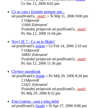
Ut Jún 13, 2006 8:02 pm
Co sa vam s Etomite nemoze stat...
od používateľa
_rasel^
»
Št Máj 11, 2006 9:06 pm
2
Odpovedí
11660
Zobrazení
Posledný príspevok
od používateľa
_rasel^
Po Jún 12, 2006 11:44 pm
Nový IE 7 - Co na to říkáte?
od používateľa
golem
»
Ut Feb 14, 2006 2:10 am
5
Odpovedí
16892
Zobrazení
Posledný príspevok
od používateľa
_rasel^
Po Jún 12, 2006 11:36 pm
Chybny guestbook
od používateľa
Spade
»
Po Máj 29, 2006 8:20 pm
2
Odpovedí
12421
Zobrazení
Posledný príspevok
od používateľa
_rasel^
Po Máj 29, 2006 8:32 pm
Foto Galeria - som z toho debil
od používateľa
Spade
»
Št Apr 27, 2006 9:06 pm