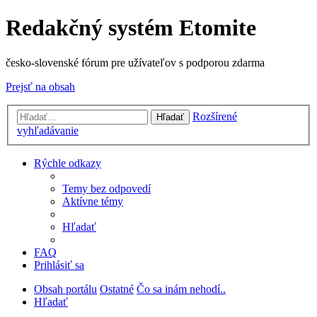
Redakčný systém Etomite
česko-slovenské fórum pre užívateľov s podporou zdarma
Prejsť na obsah
Rozšírené
Hľadať
vyhľadávanie
Rýchle odkazy
Temy bez odpovedí
Aktívne témy
Hľadať
FAQ
Prihlásiť sa
Obsah portálu
Ostatné
Čo sa inám nehodí..
Hľadať