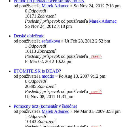
Pomoc pri preklade web stranky do EN
od používateľa
Marek Adamec
»
So Nov 24, 2012 7:18 pm
0
Odpovedí
18171
Zobrazení
Posledný príspevok
od používateľa
Marek Adamec
So Nov 24, 2012 7:18 pm
Detské oblečenie
od používateľa
safarikova
»
Ut Feb 28, 2012 2:52 pm
1
Odpovedí
10113
Zobrazení
Posledný príspevok
od používateľa
_rasel^
Pi Mar 02, 2012 10:22 pm
ETOMITE.SK is DEAD?
od používateľa
moddo
»
Po Aug 13, 2007 9:12 pm
6
Odpovedí
20385
Zobrazení
Posledný príspevok
od používateľa
_rasel^
Ut Nov 08, 2011 11:31 pm
Pomocny text (komentár v šablóne)
od používateľa
Marek Adamec
»
Ne Mar 01, 2009 3:53 pm
1
Odpovedí
10143
Zobrazení
Posledný príspevok
od používateľa
_rasel^