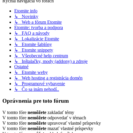
Rýchla navigácia vo fórach
Etomite info
↳ Novinky
↳ Web a fórum Etomite
Etomite: tvorba a podpora
↳ FAQ a návody
↳ Lokalizácie Etomite
↳ Etomite šablóny
↳ Etomite snippety
↳ Všeobecné help centrum
↳ Inštalačky, mody (addony) a zdroje
Ostatné
↳ Etomite weby
↳ Web hosting a registrácia domén
↳ Programové vybavenie
↳ Čo sa inám nehodí..
Oprávnenia pre toto fórum
V tomto fóre
nemôžete
zakladať témy
V tomto fóre
nemôžete
odpovedať v témach
V tomto fóre
nemôžete
upravovať vlastné príspevky
V tomto fóre
nemôžete
mazať vlastné príspevky