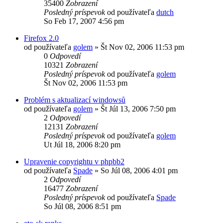
35400
Zobrazení
Posledný príspevok
od používateľa
dutch
So Feb 17, 2007 4:56 pm
Firefox 2.0
od používateľa
golem
»
Št Nov 02, 2006 11:53 pm
0
Odpovedí
10321
Zobrazení
Posledný príspevok
od používateľa
golem
Št Nov 02, 2006 11:53 pm
Problém s aktualizací windowsů
od používateľa
golem
»
Št Júl 13, 2006 7:50 pm
2
Odpovedí
12131
Zobrazení
Posledný príspevok
od používateľa
golem
Ut Júl 18, 2006 8:20 pm
Upravenie copyrightu v phpbb2
od používateľa
Spade
»
So Júl 08, 2006 4:01 pm
2
Odpovedí
16477
Zobrazení
Posledný príspevok
od používateľa
Spade
So Júl 08, 2006 8:51 pm