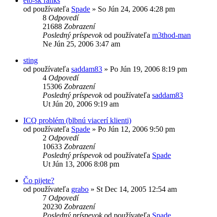
eto-sk ranks
od používateľa
Spade
»
So Jún 24, 2006 4:28 pm
8
Odpovedí
21688
Zobrazení
Posledný príspevok
od používateľa
m3thod-man
Ne Jún 25, 2006 3:47 am
sting
od používateľa
saddam83
»
Po Jún 19, 2006 8:19 pm
4
Odpovedí
15306
Zobrazení
Posledný príspevok
od používateľa
saddam83
Ut Jún 20, 2006 9:19 am
ICQ problém (blbnú viacerí klienti)
od používateľa
Spade
»
Po Jún 12, 2006 9:50 pm
2
Odpovedí
10633
Zobrazení
Posledný príspevok
od používateľa
Spade
Ut Jún 13, 2006 8:08 pm
Čo pijete?
od používateľa
grabo
»
St Dec 14, 2005 12:54 am
7
Odpovedí
20230
Zobrazení
Posledný príspevok
od používateľa
Spade