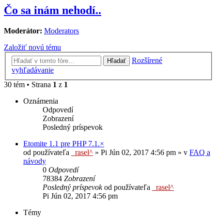
Čo sa inám nehodí..
Moderátor:
Moderators
Založiť novú tému
Rozšírené
Hľadať
vyhľadávanie
30 tém • Strana
1
z
1
Oznámenia
Odpovedí
Zobrazení
Posledný príspevok
Etomite 1.1 pre PHP 7.1.×
od používateľa
_rasel^
»
Pi Jún 02, 2017 4:56 pm
» v
FAQ a
návody
0
Odpovedí
78384
Zobrazení
Posledný príspevok
od používateľa
_rasel^
Pi Jún 02, 2017 4:56 pm
Témy